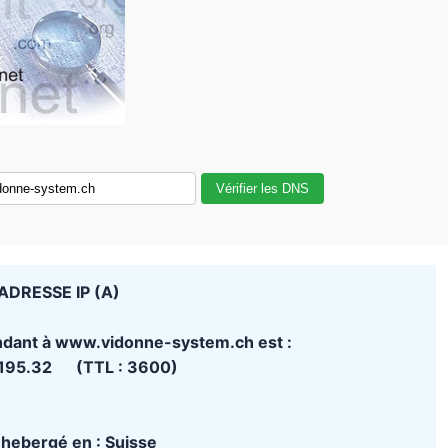
Vérifier les DNS
ADRESSE IP (A)
ndant à www.vidonne-system.ch est :
.195.32 (TTL : 3600)
t hebergé en : Suisse