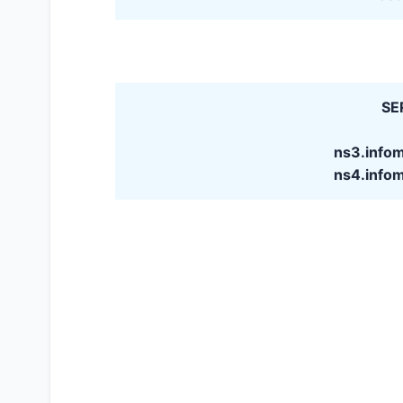
SE
ns3.info
ns4.info