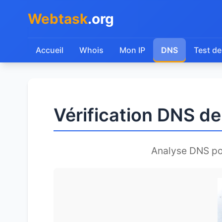
Webtask
.org
Accueil
Whois
Mon IP
DNS
Test de
Vérification DNS 
Analyse DNS p