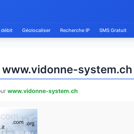
 débit
Géolocaliser
Recherche IP
SMS Gratuit
de www.vidonne-system.ch
our
www.vidonne-system.ch