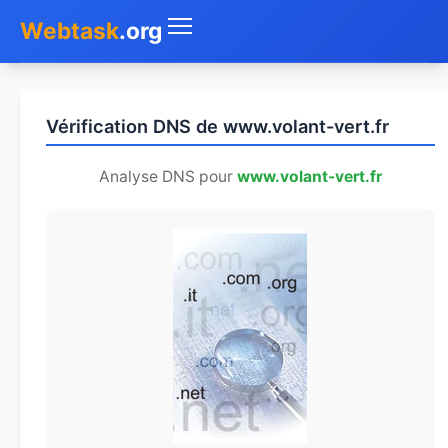
Webtask
.org
Accueil
Vérification DNS de www.volant-vert.fr
Whois
Analyse DNS pour
www.volant-vert.fr
Mon IP
DNS
Test de débit
Géolocaliser
Recherche IP
SMS Gratuit