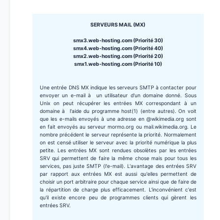
SERVEURS MAIL (MX)
smx3.web-hosting.com (Priorité 30)
smx4.web-hosting.com (Priorité 40)
smx2.web-hosting.com (Priorité 20)
smx1.web-hosting.com (Priorité 10)
Une entrée DNS MX indique les serveurs SMTP à contacter pour
envoyer un e-mail à un utilisateur d'un domaine donné. Sous
Unix on peut récupérer les entrées MX correspondant à un
domaine à l'aide du programme host(1) (entre autres). On voit
que les e-mails envoyés à une adresse en @wikimedia.org sont
en fait envoyés au serveur mormo.org ou mail.wikimedia.org. Le
nombre précédent le serveur représente la priorité. Normalement
on est censé utiliser le serveur avec la priorité numérique la plus
petite. Les entrées MX sont rendues obsolètes par les entrées
SRV qui permettent de faire la même chose mais pour tous les
services, pas juste SMTP (l'e-mail). L'avantage des entrées SRV
par rapport aux entrées MX est aussi qu'elles permettent de
choisir un port arbitraire pour chaque service ainsi que de faire de
la répartition de charge plus efficacement. L'inconvénient c'est
qu'il existe encore peu de programmes clients qui gèrent les
entrées SRV.