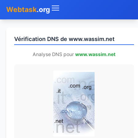
Webtask
.org
Accueil
Vérification DNS de www.wassim.net
Whois
Analyse DNS pour
www.wassim.net
Mon IP
DNS
Test de débit
Géolocaliser
Recherche IP
SMS Gratuit