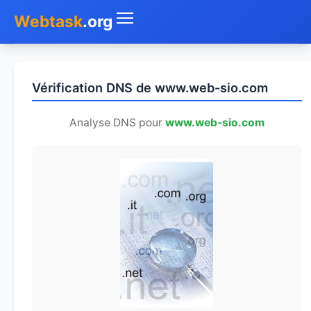
Webtask
.org
Accueil
Vérification DNS de www.web-sio.com
Whois
Analyse DNS pour
www.web-sio.com
Mon IP
DNS
Test de débit
Géolocaliser
Recherche IP
SMS Gratuit