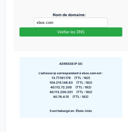
Nom de domaine:
Vérifier les DNS
ADRESSE IP (A)
L'adresse ip correspondant à xbox.com est :
13.77.161.179 (TTL : 182)
104.215.148.63 (TTL : 182)
40.112.72.205 (TTL : 182)
40.113.200.201 (TTL : 182)
40.76.4.15 (TTL : 182)
Il est hebergé en : États-Unis