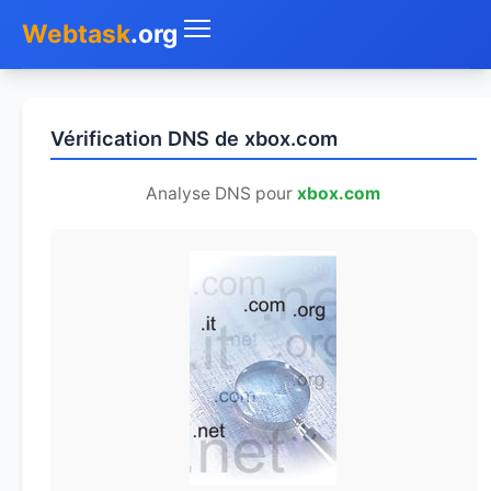
Webtask
.org
Accueil
Vérification DNS de xbox.com
Whois
Analyse DNS pour
xbox.com
Mon IP
DNS
Test de débit
Géolocaliser
Recherche IP
SMS Gratuit