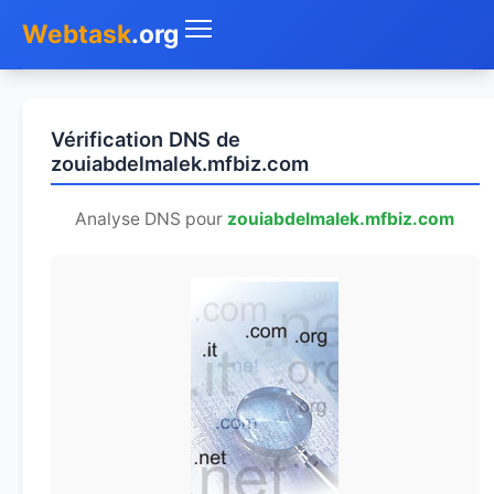
Webtask
.org
Accueil
Vérification DNS de
Whois
zouiabdelmalek.mfbiz.com
Mon IP
Analyse DNS pour
zouiabdelmalek.mfbiz.com
DNS
Test de débit
Géolocaliser
Recherche IP
SMS Gratuit