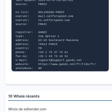
last-update: 2019-01-07T09:00:42Z
source:      FRNIC
ns-list:     NSL150288-FRNIC
nserver:     mail.netforspeed.com
nserver:     ns.netforspeed.com
source:      FRNIC
registrar:   GANDI
type:        Isp Option 1
address:     63-65 boulevard Massena
address:     75013 PARIS
country:     FR
phone:       +33 1 70 37 76 61
fax-no:      +33 1 43 73 18 51
e-mail:      support@support.gandi.net
website:     https://www.gandi.net/fr/tlds/fr/
anonymous:   NO
registered:  2004-03-09T12:00:00Z
source:      FRNIC
nic-hdl:     FS3653-FRNIC
type:        ORGANIZATION
contact:     Francoise Strappazzon
10 Whois récents
address:     la Fourlière
address:     38210 Cras
country:     FR
phone:       +33 6 89 42 99 10
Whois de editender.com