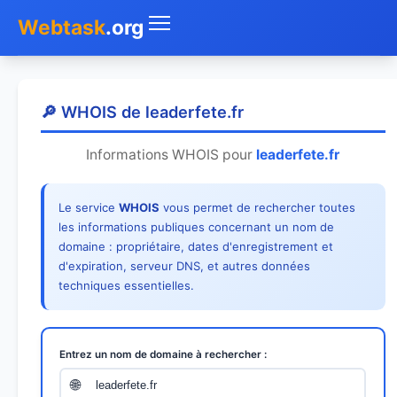
Webtask
.org
Accueil
🔎 WHOIS de leaderfete.fr
Whois
Informations WHOIS pour
leaderfete.fr
Mon IP
Le service
WHOIS
vous permet de rechercher toutes
DNS
les informations publiques concernant un nom de
domaine : propriétaire, dates d'enregistrement et
Test de débit
d'expiration, serveur DNS, et autres données
techniques essentielles.
Géolocaliser
Recherche IP
Entrez un nom de domaine à rechercher :
SMS Gratuit
🌐