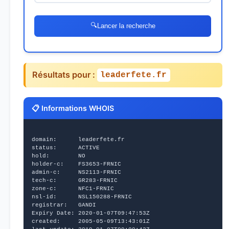
🔍
Lancer la recherche
Résultats pour :
leaderfete.fr
📋 Informations WHOIS
domain:      leaderfete.fr
status:      ACTIVE
hold:        NO
holder-c:    FS3653-FRNIC
admin-c:     NS2113-FRNIC
tech-c:      GR283-FRNIC
zone-c:      NFC1-FRNIC
nsl-id:      NSL150288-FRNIC
registrar:   GANDI
Expiry Date: 2020-01-07T09:47:53Z
created:     2005-05-09T13:43:01Z