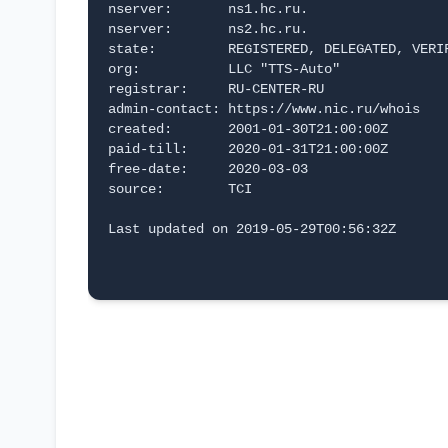
nserver:       ns1.hc.ru.
nserver:       ns2.hc.ru.
state:         REGISTERED, DELEGATED, VERI
org:           LLC "TTS-Auto"
registrar:     RU-CENTER-RU
admin-contact: https://www.nic.ru/whois
created:       2001-01-30T21:00:00Z
paid-till:     2020-01-31T21:00:00Z
free-date:     2020-03-03
source:        TCI
Last updated on 2019-05-29T00:56:32Z