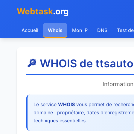
Webtask
.org
Accueil
Whois
Mon IP
DNS
Test de
🔎 WHOIS de ttsauto
Informatio
Le service
WHOIS
vous permet de recherche
domaine : propriétaire, dates d'enregistreme
techniques essentielles.