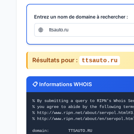
Entrez un nom de domaine à rechercher :
🌐
Résultats pour :
ttsauto.ru
📋 Informations WHOIS
% By submitting a query to RIPN's Whois Se
% you agree to abide by the following term
% http://www.ripn.net/about/servpol.html#3
% http://www.ripn.net/about/en/servpol.htm
domain:        TTSAUTO.RU