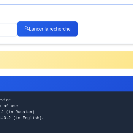
🔍
Lancer la recherche
rvice
s of use:
.2 (in Russian)
l#3.2 (in English).