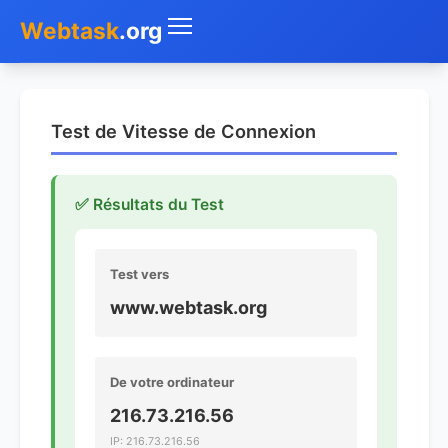
Webtask
.org
Accueil
Test de Vitesse de Connexion
Whois
Mon IP
✅ Résultats du Test
DNS
Test vers
Test de débit
www.webtask.org
Géolocaliser
Recherche IP
De votre ordinateur
216.73.216.56
SMS Gratuit
IP: 216.73.216.56