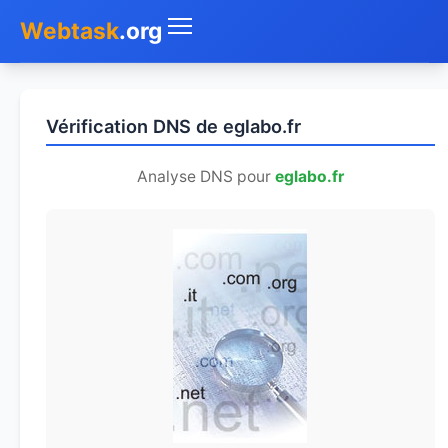
Webtask
.org
Accueil
Vérification DNS de eglabo.fr
Whois
Analyse DNS pour
eglabo.fr
Mon IP
DNS
Test de débit
Géolocaliser
Recherche IP
SMS Gratuit