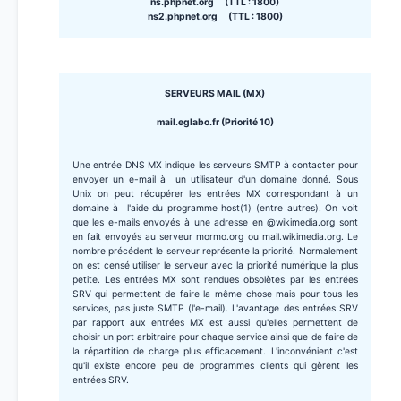
ns.phpnet.org (TTL : 1800)
ns2.phpnet.org (TTL : 1800)
SERVEURS MAIL (MX)
mail.eglabo.fr (Priorité 10)
Une entrée DNS MX indique les serveurs SMTP à contacter pour
envoyer un e-mail à un utilisateur d'un domaine donné. Sous
Unix on peut récupérer les entrées MX correspondant à un
domaine à l'aide du programme host(1) (entre autres). On voit
que les e-mails envoyés à une adresse en @wikimedia.org sont
en fait envoyés au serveur mormo.org ou mail.wikimedia.org. Le
nombre précédent le serveur représente la priorité. Normalement
on est censé utiliser le serveur avec la priorité numérique la plus
petite. Les entrées MX sont rendues obsolètes par les entrées
SRV qui permettent de faire la même chose mais pour tous les
services, pas juste SMTP (l'e-mail). L'avantage des entrées SRV
par rapport aux entrées MX est aussi qu'elles permettent de
choisir un port arbitraire pour chaque service ainsi que de faire de
la répartition de charge plus efficacement. L'inconvénient c'est
qu'il existe encore peu de programmes clients qui gèrent les
entrées SRV.