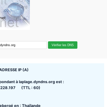
Vérifier les DNS
ADRESSE IP (A)
pondant à laplage.dyndns.org est :
.228.197 (TTL : 60)
 hebergé en : Thaïlande