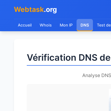
Webtask
.org
Accueil
Whois
Mon IP
DNS
Test de
Vérification DNS d
Analyse DNS