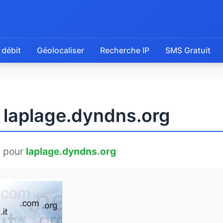
 débit
Géolocaliser
Recherche IP
SMS Gratuit
e laplage.dyndns.org
 pour
laplage.dyndns.org