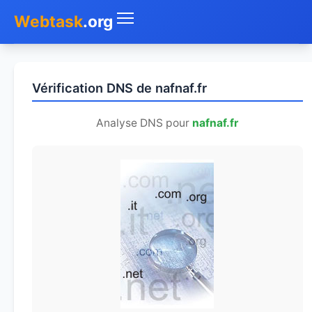
Webtask
.org
Accueil
Vérification DNS de nafnaf.fr
Whois
Analyse DNS pour
nafnaf.fr
Mon IP
DNS
Test de débit
Géolocaliser
Recherche IP
SMS Gratuit