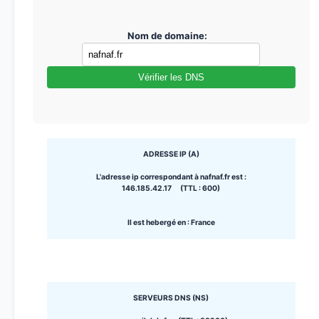
Nom de domaine:
Vérifier les DNS
ADRESSE IP (A)
L'adresse ip correspondant à nafnaf.fr est :
146.185.42.17 (TTL : 600)
Il est hebergé en : France
SERVEURS DNS (NS)