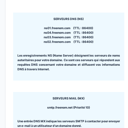
SERVEURS DNS (NS)
ns01.freenom.com (TTL : 86400)
ns04.freenom.com (TTL : 86400)
ns03.freenom.com (TTL : 86400)
ns02.freenom.com (TTL : 86400)
Les enregistrements NS (Name Server) désignent les serveurs de noms
autoritaires pour votre domaine. Ce sont ces serveurs qui répondent aux
requêtes DNS concernant votre domaine et diffusent vos informations
DNS à travers Internet.
SERVEURS MAIL (MX)
smtp.freenom.net (Priorité 10)
Une entrée DNS MX indique les serveurs SMTP à contacter pour envoyer
un e-mail à un utilisateur d'un domaine donné.