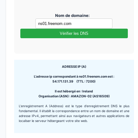
Nom de domaine:
Vérifier les DNS
ADRESSE IP (A)
L'adresse ip correspondant à ns01.freenom.com est :
54.171.131.39 (TTL : 7200)
Il est hébergé en : Ireland
Organisation (ASN) : AMAZON-02 (AS16509)
L'enregistrement A (Address) est le type d'enregistrement DNS le plus
fondamental. Il établit la correspondance entre un nom de domaine et une
adresse IPv4, permettant ainsi aux navigateurs et autres applications de
localiser le serveur hébergeant votre site web.