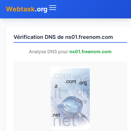
Webtask
.org
Accueil
Vérification DNS de ns01.freenom.com
Whois
Analyse DNS pour
ns01.freenom.com
Mon IP
DNS
Test de débit
Géolocaliser
Recherche IP
SMS Gratuit