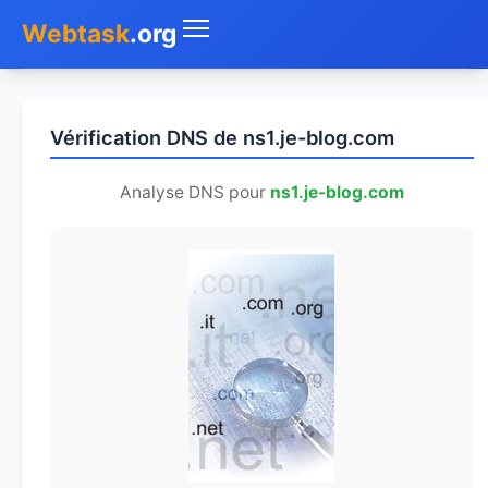
Webtask
.org
Accueil
Vérification DNS de ns1.je-blog.com
Whois
Analyse DNS pour
ns1.je-blog.com
Mon IP
DNS
Test de débit
Géolocaliser
Recherche IP
SMS Gratuit