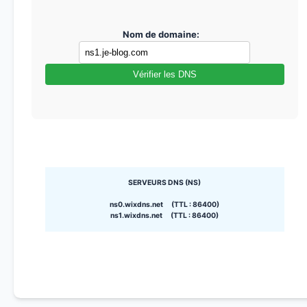
Nom de domaine:
Vérifier les DNS
SERVEURS DNS (NS)
ns0.wixdns.net (TTL : 86400)
ns1.wixdns.net (TTL : 86400)