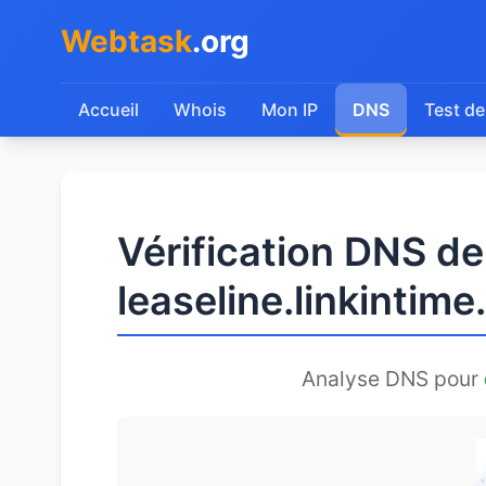
Webtask
.org
Accueil
Whois
Mon IP
DNS
Test de
Vérification DNS de
leaseline.linkintim
Analyse DNS pour