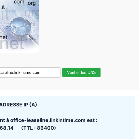
Vérifier les DNS
ADRESSE IP (A)
t à office-leaseline.linkintime.com est :
168.14 (TTL : 86400)