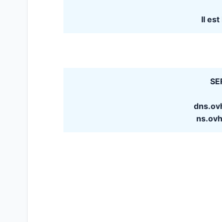
Il es
SE
dns.ov
ns.ov