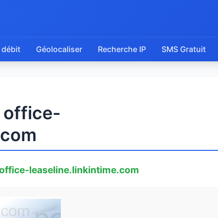
 débit
Géolocaliser
Recherche IP
SMS Gratuit
 office-
e.com
office-leaseline.linkintime.com