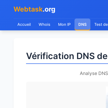
Webtask
.org
Accueil
Whois
Mon IP
DNS
Test de
Vérification DNS de
Analyse DNS