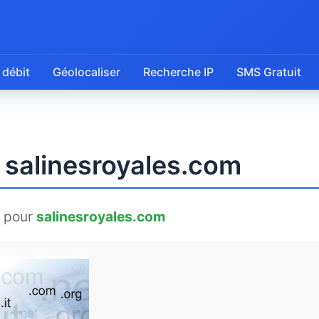
 débit
Géolocaliser
Recherche IP
SMS Gratuit
 salinesroyales.com
 pour
salinesroyales.com