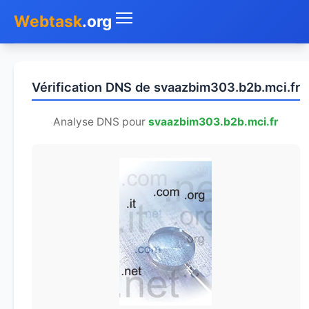
Webtask
.org
Accueil
Vérification DNS de svaazbim303.b2b.mci.fr
Whois
Analyse DNS pour
svaazbim303.b2b.mci.fr
Mon IP
DNS
Test de débit
Géolocaliser
Recherche IP
SMS Gratuit