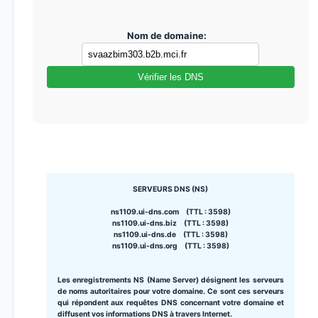
Nom de domaine:
Vérifier les DNS
SERVEURS DNS (NS)
ns1109.ui-dns.com (TTL : 3598)
ns1109.ui-dns.biz (TTL : 3598)
ns1109.ui-dns.de (TTL : 3598)
ns1109.ui-dns.org (TTL : 3598)
Les enregistrements NS (Name Server) désignent les serveurs
de noms autoritaires pour votre domaine. Ce sont ces serveurs
qui répondent aux requêtes DNS concernant votre domaine et
diffusent vos informations DNS à travers Internet.