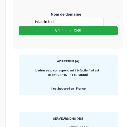
Nom de domaine:
Vérifier les DNS
ADRESSE IP (A)
L'adresse ip correspondant à tvfacile.fr.nf est :
91.121.28.115 (TTL : 3600)
Il est hebergé en : France
SERVEURS DNS (NS)