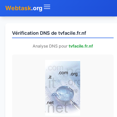
Webtask
.org
Accueil
Vérification DNS de tvfacile.fr.nf
Whois
Analyse DNS pour
tvfacile.fr.nf
Mon IP
DNS
Test de débit
Géolocaliser
Recherche IP
SMS Gratuit