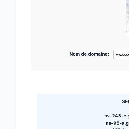
Nom de domaine:
SE
ns-243-c.
ns-95-a.g