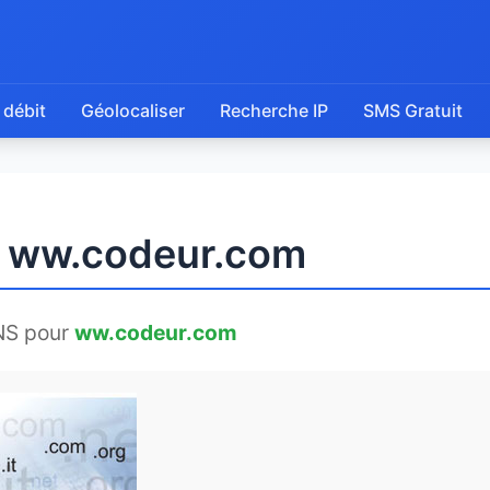
 débit
Géolocaliser
Recherche IP
SMS Gratuit
e ww.codeur.com
NS pour
ww.codeur.com