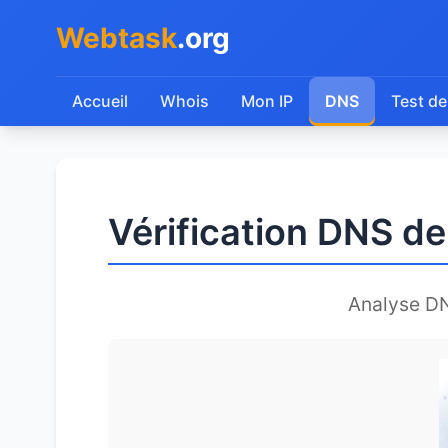
Webtask
.org
Accueil
Whois
Mon IP
DNS
Test de
Vérification DNS d
Analyse D