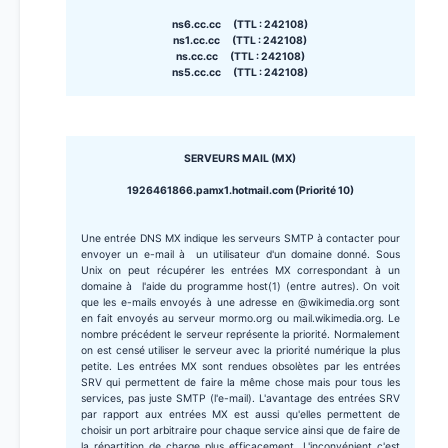
ns6.cc.cc (TTL : 242108)
ns1.cc.cc (TTL : 242108)
ns.cc.cc (TTL : 242108)
ns5.cc.cc (TTL : 242108)
SERVEURS MAIL (MX)
1926461866.pamx1.hotmail.com (Priorité 10)
Une entrée DNS MX indique les serveurs SMTP à contacter pour
envoyer un e-mail à un utilisateur d'un domaine donné. Sous
Unix on peut récupérer les entrées MX correspondant à un
domaine à l'aide du programme host(1) (entre autres). On voit
que les e-mails envoyés à une adresse en @wikimedia.org sont
en fait envoyés au serveur mormo.org ou mail.wikimedia.org. Le
nombre précédent le serveur représente la priorité. Normalement
on est censé utiliser le serveur avec la priorité numérique la plus
petite. Les entrées MX sont rendues obsolètes par les entrées
SRV qui permettent de faire la même chose mais pour tous les
services, pas juste SMTP (l'e-mail). L'avantage des entrées SRV
par rapport aux entrées MX est aussi qu'elles permettent de
choisir un port arbitraire pour chaque service ainsi que de faire de
la répartition de charge plus efficacement. L'inconvénient c'est