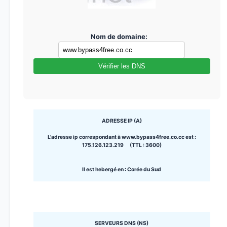
Nom de domaine:
Vérifier les DNS
ADRESSE IP (A)
L'adresse ip correspondant à www.bypass4free.co.cc est :
175.126.123.219 (TTL : 3600)
Il est hebergé en : Corée du Sud
SERVEURS DNS (NS)