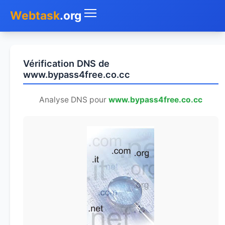
Webtask
.org
Accueil
Vérification DNS de
Whois
www.bypass4free.co.cc
Mon IP
Analyse DNS pour
www.bypass4free.co.cc
DNS
Test de débit
Géolocaliser
Recherche IP
SMS Gratuit