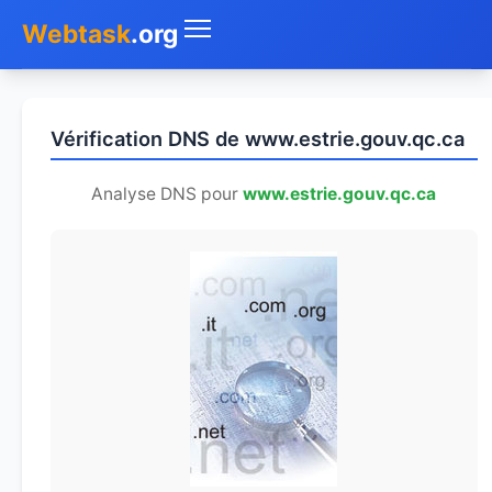
Webtask
.org
Accueil
Vérification DNS de www.estrie.gouv.qc.ca
Whois
Analyse DNS pour
www.estrie.gouv.qc.ca
Mon IP
DNS
Test de débit
Géolocaliser
Recherche IP
SMS Gratuit