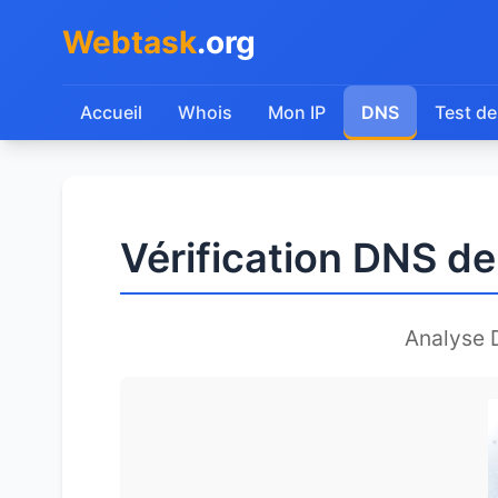
Webtask
.org
Accueil
Whois
Mon IP
DNS
Test de
Vérification DNS d
Analyse 