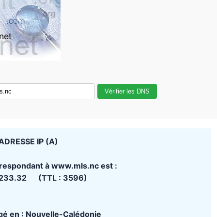
Vérifier les DNS
ADRESSE IP (A)
rrespondant à www.mls.nc est :
.233.32 (TTL : 3596)
rgé en : Nouvelle-Calédonie