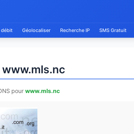
 débit
Géolocaliser
Recherche IP
SMS Gratuit
e www.mls.nc
DNS pour
www.mls.nc