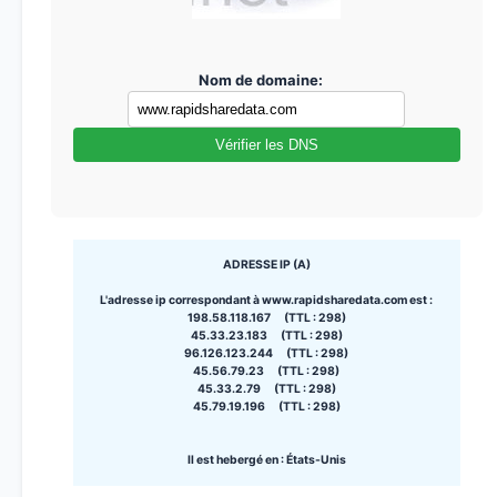
Nom de domaine:
Vérifier les DNS
ADRESSE IP (A)
L'adresse ip correspondant à www.rapidsharedata.com est :
198.58.118.167 (TTL : 298)
45.33.23.183 (TTL : 298)
96.126.123.244 (TTL : 298)
45.56.79.23 (TTL : 298)
45.33.2.79 (TTL : 298)
45.79.19.196 (TTL : 298)
Il est hebergé en : États-Unis