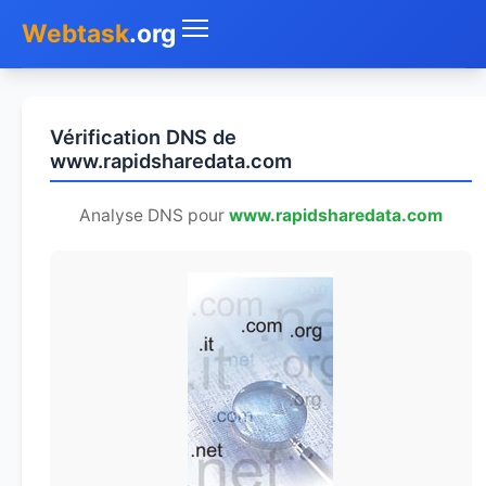
Webtask
.org
Accueil
Vérification DNS de
Whois
www.rapidsharedata.com
Mon IP
Analyse DNS pour
www.rapidsharedata.com
DNS
Test de débit
Géolocaliser
Recherche IP
SMS Gratuit