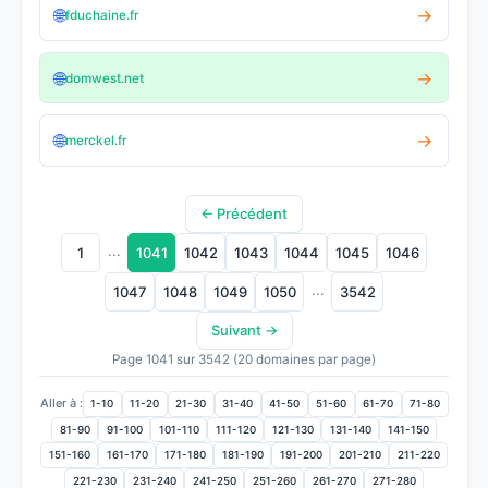
🌐
→
fduchaine.fr
🌐
→
domwest.net
🌐
→
merckel.fr
← Précédent
...
1
1041
1042
1043
1044
1045
1046
...
1047
1048
1049
1050
3542
Suivant →
Page 1041 sur 3542 (20 domaines par page)
Aller à :
1-10
11-20
21-30
31-40
41-50
51-60
61-70
71-80
81-90
91-100
101-110
111-120
121-130
131-140
141-150
151-160
161-170
171-180
181-190
191-200
201-210
211-220
221-230
231-240
241-250
251-260
261-270
271-280