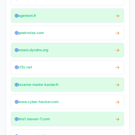
🌐
→
agentom.fr
🌐
→
geeknoise.com
🌐
→
essais.dyndns.org
🌐
→
cf2c.net
🌐
→
taverne-maitre-kanter.fr
🌐
→
www.cyber-hacker.com
🌐
→
dns1.maven-7.com