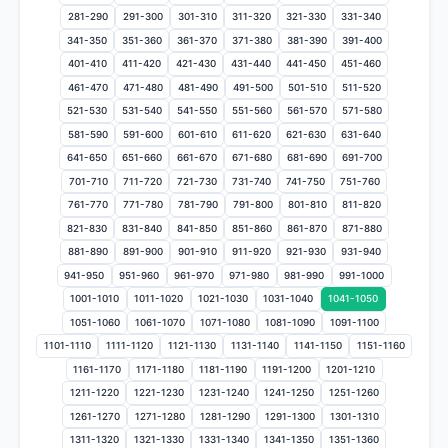
281-290
291-300
301-310
311-320
321-330
331-340
341-350
351-360
361-370
371-380
381-390
391-400
401-410
411-420
421-430
431-440
441-450
451-460
461-470
471-480
481-490
491-500
501-510
511-520
521-530
531-540
541-550
551-560
561-570
571-580
581-590
591-600
601-610
611-620
621-630
631-640
641-650
651-660
661-670
671-680
681-690
691-700
701-710
711-720
721-730
731-740
741-750
751-760
761-770
771-780
781-790
791-800
801-810
811-820
821-830
831-840
841-850
851-860
861-870
871-880
881-890
891-900
901-910
911-920
921-930
931-940
941-950
951-960
961-970
971-980
981-990
991-1000
1001-1010
1011-1020
1021-1030
1031-1040
1041-1050
1051-1060
1061-1070
1071-1080
1081-1090
1091-1100
1101-1110
1111-1120
1121-1130
1131-1140
1141-1150
1151-1160
1161-1170
1171-1180
1181-1190
1191-1200
1201-1210
1211-1220
1221-1230
1231-1240
1241-1250
1251-1260
1261-1270
1271-1280
1281-1290
1291-1300
1301-1310
1311-1320
1321-1330
1331-1340
1341-1350
1351-1360