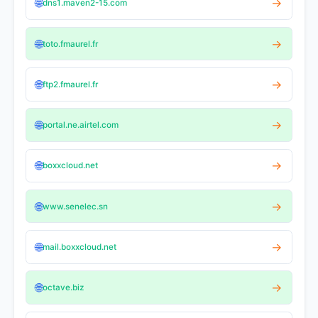
🌐
→
dns1.maven2-15.com
🌐
→
toto.fmaurel.fr
🌐
→
ftp2.fmaurel.fr
🌐
→
portal.ne.airtel.com
🌐
→
boxxcloud.net
🌐
→
www.senelec.sn
🌐
→
mail.boxxcloud.net
🌐
→
octave.biz