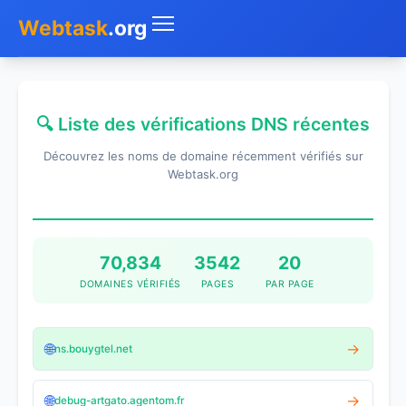
Webtask
.org
Accueil
🔍 Liste des vérifications DNS récentes
Whois
Découvrez les noms de domaine récemment vérifiés sur
Mon IP
Webtask.org
DNS
Test de débit
70,834
3542
20
DOMAINES VÉRIFIÉS
PAGES
PAR PAGE
Géolocaliser
Recherche IP
🌐
→
ns.bouygtel.net
SMS Gratuit
🌐
→
debug-artgato.agentom.fr