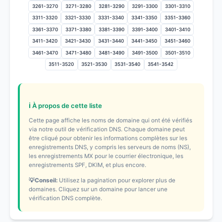
3261-3270
3271-3280
3281-3290
3291-3300
3301-3310
3311-3320
3321-3330
3331-3340
3341-3350
3351-3360
3361-3370
3371-3380
3381-3390
3391-3400
3401-3410
3411-3420
3421-3430
3431-3440
3441-3450
3451-3460
3461-3470
3471-3480
3481-3490
3491-3500
3501-3510
3511-3520
3521-3530
3531-3540
3541-3542
ℹ️ À propos de cette liste
Cette page affiche les noms de domaine qui ont été vérifiés
via notre outil de vérification DNS. Chaque domaine peut
être cliqué pour obtenir les informations complètes sur les
enregistrements DNS, y compris les serveurs de noms (NS),
les enregistrements MX pour le courrier électronique, les
enregistrements SPF, DKIM, et plus encore.
💡Conseil:
Utilisez la pagination pour explorer plus de
domaines. Cliquez sur un domaine pour lancer une
vérification DNS complète.