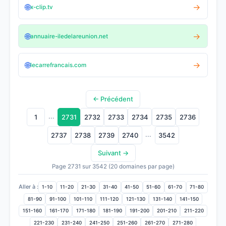
🌐
→
x-clip.tv
🌐
→
annuaire-iledelareunion.net
🌐
→
lecarrefrancais.com
← Précédent
...
1
2731
2732
2733
2734
2735
2736
...
2737
2738
2739
2740
3542
Suivant →
Page 2731 sur 3542 (20 domaines par page)
Aller à :
1-10
11-20
21-30
31-40
41-50
51-60
61-70
71-80
81-90
91-100
101-110
111-120
121-130
131-140
141-150
151-160
161-170
171-180
181-190
191-200
201-210
211-220
221-230
231-240
241-250
251-260
261-270
271-280