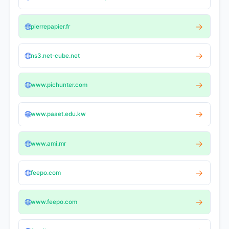
🌐
→
pierrepapier.fr
🌐
→
ns3.net-cube.net
🌐
→
www.pichunter.com
🌐
→
www.paaet.edu.kw
🌐
→
www.ami.mr
🌐
→
feepo.com
🌐
→
www.feepo.com