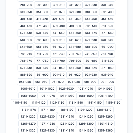
281-290
291-300
301-310
311-320
321-330
331-340
341-350
351-360
361-370
371-380
381-390
391-400
401-410
411-420
421-430
431-440
441-450
451-460
461-470
471-480
481-490
491-500
501-510
511-520
521-530
531-540
541-550
551-560
561-570
571-580
581-590
591-600
601-610
611-620
621-630
631-640
641-650
651-660
661-670
671-680
681-690
691-700
701-710
711-720
721-730
731-740
741-750
751-760
761-770
771-780
781-790
791-800
801-810
811-820
821-830
831-840
841-850
851-860
861-870
871-880
881-890
891-900
901-910
911-920
921-930
931-940
941-950
951-960
961-970
971-980
981-990
991-1000
1001-1010
1011-1020
1021-1030
1031-1040
1041-1050
1051-1060
1061-1070
1071-1080
1081-1090
1091-1100
1101-1110
1111-1120
1121-1130
1131-1140
1141-1150
1151-1160
1161-1170
1171-1180
1181-1190
1191-1200
1201-1210
1211-1220
1221-1230
1231-1240
1241-1250
1251-1260
1261-1270
1271-1280
1281-1290
1291-1300
1301-1310
1311-1320
1321-1330
1331-1340
1341-1350
1351-1360