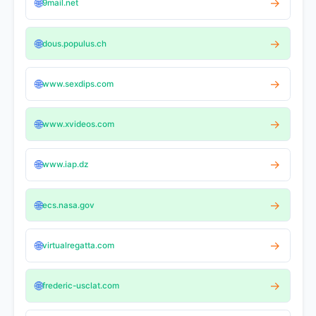
🌐
→
9mail.net
🌐
→
dous.populus.ch
🌐
→
www.sexdips.com
🌐
→
www.xvideos.com
🌐
→
www.iap.dz
🌐
→
ecs.nasa.gov
🌐
→
virtualregatta.com
🌐
→
frederic-usclat.com