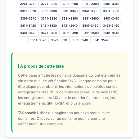
3261-3270
3271-3280
3281-3290
3291-3300
3301-3310
3311-3320
3321-3330
3331-3340
3341-3350
3351-3360
3361-3370
3371-3380
3381-3390
3391-3400
3401-3410
3411-3420
3421-3430
3431-3440
3441-3450
3451-3460
3461-3470
3471-3480
3481-3490
3491-3500
3501-3510
3511-3520
3521-3530
3531-3540
3541-3542
ℹ️ À propos de cette liste
Cette page affiche les noms de domaine qui ont été vérifiés
via notre outil de vérification DNS. Chaque domaine peut
être cliqué pour obtenir les informations complètes sur les
enregistrements DNS, y compris les serveurs de noms (NS),
les enregistrements MX pour le courrier électronique, les
enregistrements SPF, DKIM, et plus encore.
💡Conseil:
Utilisez la pagination pour explorer plus de
domaines. Cliquez sur un domaine pour lancer une
vérification DNS complète.