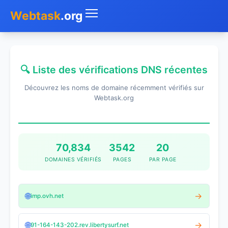
Webtask
.org
Accueil
🔍 Liste des vérifications DNS récentes
Whois
Découvrez les noms de domaine récemment vérifiés sur
Mon IP
Webtask.org
DNS
Test de débit
70,834
3542
20
DOMAINES VÉRIFIÉS
PAGES
PAR PAGE
Géolocaliser
Recherche IP
🌐
→
imp.ovh.net
SMS Gratuit
🌐
→
91-164-143-202.rev.libertysurf.net