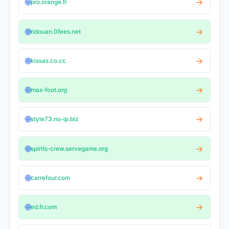
🌐
→
pro.orange.fr
🌐
→
ridouan.0fees.net
🌐
→
kissas.co.cc
🌐
→
max-foot.org
🌐
→
style73.no-ip.biz
🌐
→
spirits-crew.servegame.org
🌐
→
carrefour.com
🌐
→
ed.fr.com