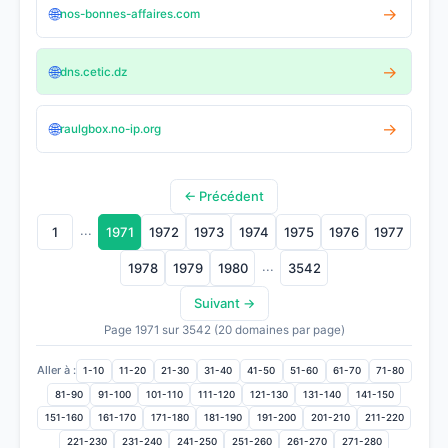
🌐
→
nos-bonnes-affaires.com
🌐
→
dns.cetic.dz
🌐
→
raulgbox.no-ip.org
← Précédent
...
1
1971
1972
1973
1974
1975
1976
1977
...
1978
1979
1980
3542
Suivant →
Page 1971 sur 3542 (20 domaines par page)
Aller à :
1-10
11-20
21-30
31-40
41-50
51-60
61-70
71-80
81-90
91-100
101-110
111-120
121-130
131-140
141-150
151-160
161-170
171-180
181-190
191-200
201-210
211-220
221-230
231-240
241-250
251-260
261-270
271-280