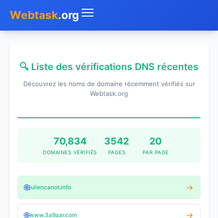
Webtask
.org
Accueil
🔍 Liste des vérifications DNS récentes
Whois
Découvrez les noms de domaine récemment vérifiés sur
Mon IP
Webtask.org
DNS
Test de débit
70,834
3542
20
DOMAINES VÉRIFIÉS
PAGES
PAR PAGE
Géolocaliser
Recherche IP
🌐
→
juliencanot.info
SMS Gratuit
🌐
→
www.3a9aar.com