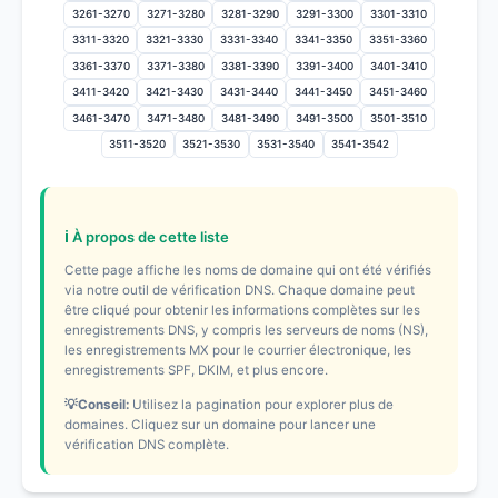
3261-3270
3271-3280
3281-3290
3291-3300
3301-3310
3311-3320
3321-3330
3331-3340
3341-3350
3351-3360
3361-3370
3371-3380
3381-3390
3391-3400
3401-3410
3411-3420
3421-3430
3431-3440
3441-3450
3451-3460
3461-3470
3471-3480
3481-3490
3491-3500
3501-3510
3511-3520
3521-3530
3531-3540
3541-3542
ℹ️ À propos de cette liste
Cette page affiche les noms de domaine qui ont été vérifiés
via notre outil de vérification DNS. Chaque domaine peut
être cliqué pour obtenir les informations complètes sur les
enregistrements DNS, y compris les serveurs de noms (NS),
les enregistrements MX pour le courrier électronique, les
enregistrements SPF, DKIM, et plus encore.
💡Conseil:
Utilisez la pagination pour explorer plus de
domaines. Cliquez sur un domaine pour lancer une
vérification DNS complète.