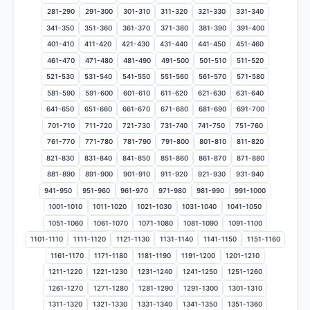
281-290
291-300
301-310
311-320
321-330
331-340
341-350
351-360
361-370
371-380
381-390
391-400
401-410
411-420
421-430
431-440
441-450
451-460
461-470
471-480
481-490
491-500
501-510
511-520
521-530
531-540
541-550
551-560
561-570
571-580
581-590
591-600
601-610
611-620
621-630
631-640
641-650
651-660
661-670
671-680
681-690
691-700
701-710
711-720
721-730
731-740
741-750
751-760
761-770
771-780
781-790
791-800
801-810
811-820
821-830
831-840
841-850
851-860
861-870
871-880
881-890
891-900
901-910
911-920
921-930
931-940
941-950
951-960
961-970
971-980
981-990
991-1000
1001-1010
1011-1020
1021-1030
1031-1040
1041-1050
1051-1060
1061-1070
1071-1080
1081-1090
1091-1100
1101-1110
1111-1120
1121-1130
1131-1140
1141-1150
1151-1160
1161-1170
1171-1180
1181-1190
1191-1200
1201-1210
1211-1220
1221-1230
1231-1240
1241-1250
1251-1260
1261-1270
1271-1280
1281-1290
1291-1300
1301-1310
1311-1320
1321-1330
1331-1340
1341-1350
1351-1360