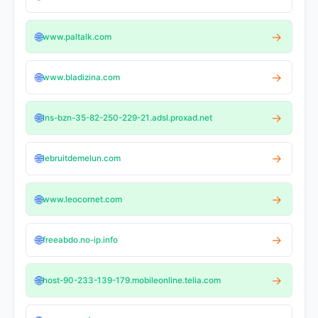
🌐
→
www.paltalk.com
🌐
→
www.bladizina.com
🌐
→
lns-bzn-35-82-250-229-21.adsl.proxad.net
🌐
→
lebruitdemelun.com
🌐
→
www.leocornet.com
🌐
→
freeabdo.no-ip.info
🌐
→
host-90-233-139-179.mobileonline.telia.com