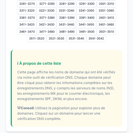
3261-3270
3271-3280
3281-3290
3291-3300
3301-3310
3311-3320
3321-3330
3331-3340
3341-3350
3351-3360
3361-3370
3371-3380
3381-3390
3391-3400
3401-3410
3411-3420
3421-3430
3431-3440
3441-3450
3451-3460
3461-3470
3471-3480
3481-3490
3491-3500
3501-3510
3511-3520
3521-3530
3531-3540
3541-3542
ℹ️ À propos de cette liste
Cette page affiche les noms de domaine qui ont été vérifiés
via notre outil de vérification DNS. Chaque domaine peut
être cliqué pour obtenir les informations complètes sur les
enregistrements DNS, y compris les serveurs de noms (NS),
les enregistrements MX pour le courrier électronique, les
enregistrements SPF, DKIM, et plus encore.
💡Conseil:
Utilisez la pagination pour explorer plus de
domaines. Cliquez sur un domaine pour lancer une
vérification DNS complète.