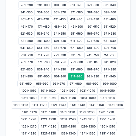
281-290
291-300
301-310
311-320
321-330
331-340
341-350
351-360
361-370
371-380
381-390
391-400
401-410
411-420
421-430
431-440
441-450
451-460
461-470
471-480
481-490
491-500
501-510
511-520
521-530
531-540
541-550
551-560
561-570
571-580
581-590
591-600
601-610
611-620
621-630
631-640
641-650
651-660
661-670
671-680
681-690
691-700
701-710
711-720
721-730
731-740
741-750
751-760
761-770
771-780
781-790
791-800
801-810
811-820
821-830
831-840
841-850
851-860
861-870
871-880
881-890
891-900
901-910
911-920
921-930
931-940
941-950
951-960
961-970
971-980
981-990
991-1000
1001-1010
1011-1020
1021-1030
1031-1040
1041-1050
1051-1060
1061-1070
1071-1080
1081-1090
1091-1100
1101-1110
1111-1120
1121-1130
1131-1140
1141-1150
1151-1160
1161-1170
1171-1180
1181-1190
1191-1200
1201-1210
1211-1220
1221-1230
1231-1240
1241-1250
1251-1260
1261-1270
1271-1280
1281-1290
1291-1300
1301-1310
1311-1320
1321-1330
1331-1340
1341-1350
1351-1360