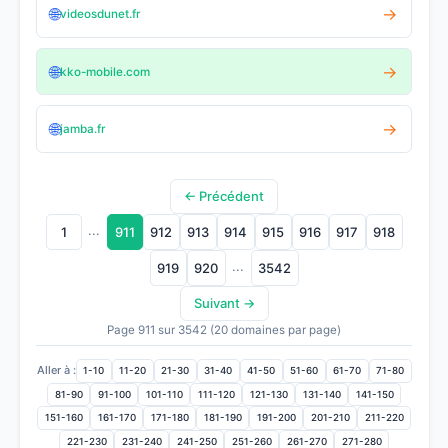
🌐
→
videosdunet.fr
🌐
→
kko-mobile.com
🌐
→
jamba.fr
← Précédent
...
1
911
912
913
914
915
916
917
918
...
919
920
3542
Suivant →
Page 911 sur 3542 (20 domaines par page)
Aller à :
1-10
11-20
21-30
31-40
41-50
51-60
61-70
71-80
81-90
91-100
101-110
111-120
121-130
131-140
141-150
151-160
161-170
171-180
181-190
191-200
201-210
211-220
221-230
231-240
241-250
251-260
261-270
271-280