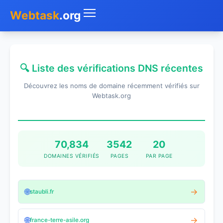
Webtask
.org
Accueil
🔍 Liste des vérifications DNS récentes
Whois
Découvrez les noms de domaine récemment vérifiés sur
Mon IP
Webtask.org
DNS
Test de débit
70,834
3542
20
DOMAINES VÉRIFIÉS
PAGES
PAR PAGE
Géolocaliser
Recherche IP
🌐
→
staubli.fr
SMS Gratuit
🌐
→
france-terre-asile.org