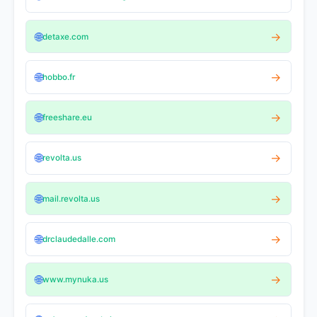
🌐
→
detaxe.com
🌐
→
hobbo.fr
🌐
→
freeshare.eu
🌐
→
revolta.us
🌐
→
mail.revolta.us
🌐
→
drclaudedalle.com
🌐
→
www.mynuka.us