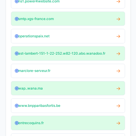
🌐
→
ns1.power4website.com
🌐
→
smtp.xgs-france.com
🌐
→
operationspaix.net
🌐
→
ast-lambert-151-1-22-252.w82-120.abo.wanadoo.fr
🌐
→
marclore-serveur.fr
🌐
→
wap..wana.ma
🌐
→
www.bnpparibasfortis.be
🌐
→
entrecoquins.fr