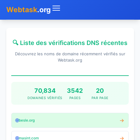
Webtask
.org
Accueil
🔍 Liste des vérifications DNS récentes
Whois
Découvrez les noms de domaine récemment vérifiés sur
Mon IP
Webtask.org
DNS
Test de débit
70,834
3542
20
DOMAINES VÉRIFIÉS
PAGES
PAR PAGE
Géolocaliser
Recherche IP
🌐
→
besle.org
SMS Gratuit
🌐
→
masint.com