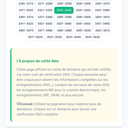
3261-3270
3271-3280
3281-3290
3291-3300
3301-3310
3311-3320
3321-3330
3331-3340
3341-3350
3351-3360
3361-3370
3371-3380
3381-3390
3391-3400
3401-3410
3411-3420
3421-3430
3431-3440
3441-3450
3451-3460
3461-3470
3471-3480
3481-3490
3491-3500
3501-3510
3511-3520
3521-3530
3531-3540
3541-3542
ℹ️ À propos de cette liste
Cette page affiche les noms de domaine qui ont été vérifiés
via notre outil de vérification DNS. Chaque domaine peut
être cliqué pour obtenir les informations complètes sur les
enregistrements DNS, y compris les serveurs de noms (NS),
les enregistrements MX pour le courrier électronique, les
enregistrements SPF, DKIM, et plus encore.
💡Conseil:
Utilisez la pagination pour explorer plus de
domaines. Cliquez sur un domaine pour lancer une
vérification DNS complète.