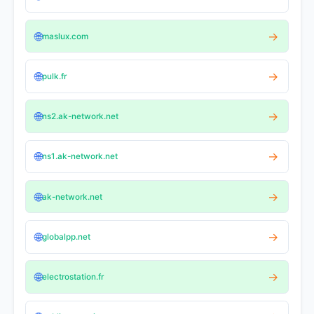
🌐
→
maslux.com
🌐
→
pulk.fr
🌐
→
ns2.ak-network.net
🌐
→
ns1.ak-network.net
🌐
→
ak-network.net
🌐
→
globalpp.net
🌐
→
electrostation.fr