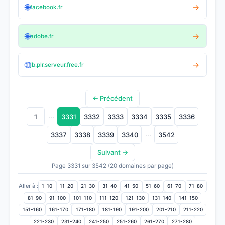
🌐
→
facebook.fr
🌐
→
adobe.fr
🌐
→
jb.plr.serveur.free.fr
← Précédent
...
1
3331
3332
3333
3334
3335
3336
...
3337
3338
3339
3340
3542
Suivant →
Page 3331 sur 3542 (20 domaines par page)
Aller à :
1-10
11-20
21-30
31-40
41-50
51-60
61-70
71-80
81-90
91-100
101-110
111-120
121-130
131-140
141-150
151-160
161-170
171-180
181-190
191-200
201-210
211-220
221-230
231-240
241-250
251-260
261-270
271-280