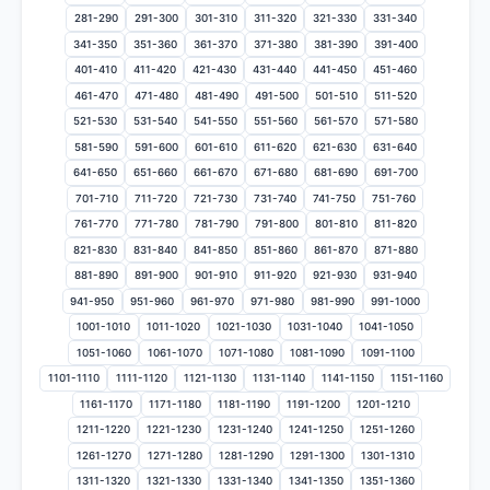
281-290
291-300
301-310
311-320
321-330
331-340
341-350
351-360
361-370
371-380
381-390
391-400
401-410
411-420
421-430
431-440
441-450
451-460
461-470
471-480
481-490
491-500
501-510
511-520
521-530
531-540
541-550
551-560
561-570
571-580
581-590
591-600
601-610
611-620
621-630
631-640
641-650
651-660
661-670
671-680
681-690
691-700
701-710
711-720
721-730
731-740
741-750
751-760
761-770
771-780
781-790
791-800
801-810
811-820
821-830
831-840
841-850
851-860
861-870
871-880
881-890
891-900
901-910
911-920
921-930
931-940
941-950
951-960
961-970
971-980
981-990
991-1000
1001-1010
1011-1020
1021-1030
1031-1040
1041-1050
1051-1060
1061-1070
1071-1080
1081-1090
1091-1100
1101-1110
1111-1120
1121-1130
1131-1140
1141-1150
1151-1160
1161-1170
1171-1180
1181-1190
1191-1200
1201-1210
1211-1220
1221-1230
1231-1240
1241-1250
1251-1260
1261-1270
1271-1280
1281-1290
1291-1300
1301-1310
1311-1320
1321-1330
1331-1340
1341-1350
1351-1360