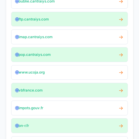
🌐
→
oublie.cantraiys.com
🌐
→
ftp.cantraiys.com
🌐
→
imap.cantraiys.com
🌐
→
pop.cantraiys.com
🌐
→
www.ucoja.org
🌐
→
vbfrance.com
🌐
→
impots.gouv.fr
🌐
→
on-r.fr