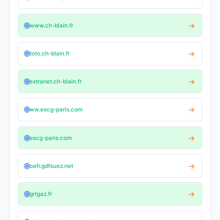
🌐
→
www.ch-blain.fr
🌐
→
toto.ch-blain.fr
🌐
→
extranet.ch-blain.fr
🌐
→
ww.escg-paris.com
🌐
→
escg-paris.com
🌐
→
oafr.gdfsuez.net
🌐
→
grtgaz.fr