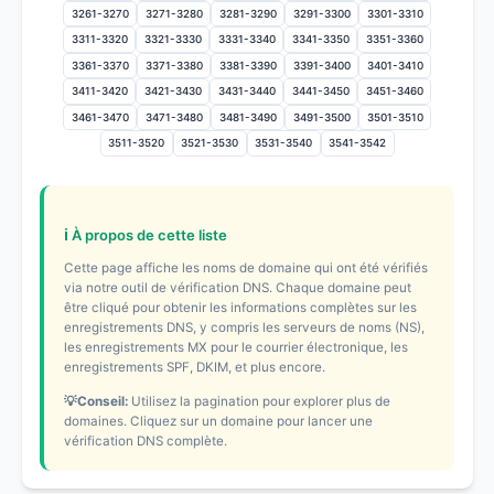
3261-3270
3271-3280
3281-3290
3291-3300
3301-3310
3311-3320
3321-3330
3331-3340
3341-3350
3351-3360
3361-3370
3371-3380
3381-3390
3391-3400
3401-3410
3411-3420
3421-3430
3431-3440
3441-3450
3451-3460
3461-3470
3471-3480
3481-3490
3491-3500
3501-3510
3511-3520
3521-3530
3531-3540
3541-3542
ℹ️ À propos de cette liste
Cette page affiche les noms de domaine qui ont été vérifiés
via notre outil de vérification DNS. Chaque domaine peut
être cliqué pour obtenir les informations complètes sur les
enregistrements DNS, y compris les serveurs de noms (NS),
les enregistrements MX pour le courrier électronique, les
enregistrements SPF, DKIM, et plus encore.
💡Conseil:
Utilisez la pagination pour explorer plus de
domaines. Cliquez sur un domaine pour lancer une
vérification DNS complète.