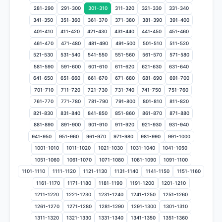
281-290
291-300
301-310
311-320
321-330
331-340
341-350
351-360
361-370
371-380
381-390
391-400
401-410
411-420
421-430
431-440
441-450
451-460
461-470
471-480
481-490
491-500
501-510
511-520
521-530
531-540
541-550
551-560
561-570
571-580
581-590
591-600
601-610
611-620
621-630
631-640
641-650
651-660
661-670
671-680
681-690
691-700
701-710
711-720
721-730
731-740
741-750
751-760
761-770
771-780
781-790
791-800
801-810
811-820
821-830
831-840
841-850
851-860
861-870
871-880
881-890
891-900
901-910
911-920
921-930
931-940
941-950
951-960
961-970
971-980
981-990
991-1000
1001-1010
1011-1020
1021-1030
1031-1040
1041-1050
1051-1060
1061-1070
1071-1080
1081-1090
1091-1100
1101-1110
1111-1120
1121-1130
1131-1140
1141-1150
1151-1160
1161-1170
1171-1180
1181-1190
1191-1200
1201-1210
1211-1220
1221-1230
1231-1240
1241-1250
1251-1260
1261-1270
1271-1280
1281-1290
1291-1300
1301-1310
1311-1320
1321-1330
1331-1340
1341-1350
1351-1360