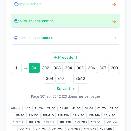
🌐
→
smtp.quadria.fr
🌐
→
nourallani.adsl.gnet.tn
🌐
→
nnnnallani.adsl.gnet.tn
← Précédent
...
1
301
302
303
304
305
306
307
308
...
309
310
3542
Suivant →
Page 301 sur 3542 (20 domaines par page)
Aller à :
1-10
11-20
21-30
31-40
41-50
51-60
61-70
71-80
81-90
91-100
101-110
111-120
121-130
131-140
141-150
151-160
161-170
171-180
181-190
191-200
201-210
211-220
221-230
231-240
241-250
251-260
261-270
271-280