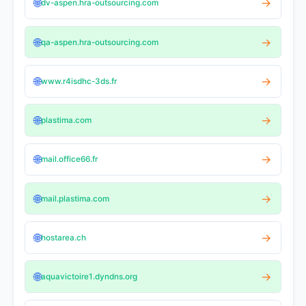
🌐
→
dv-aspen.hra-outsourcing.com
🌐
→
qa-aspen.hra-outsourcing.com
🌐
→
www.r4isdhc-3ds.fr
🌐
→
plastima.com
🌐
→
mail.office66.fr
🌐
→
mail.plastima.com
🌐
→
hostarea.ch
🌐
→
aquavictoire1.dyndns.org