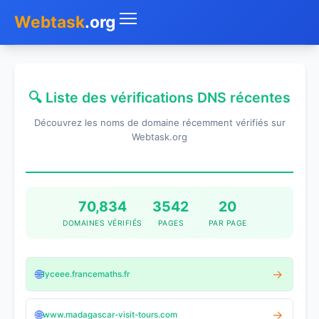
Webtask
.org
Accueil
🔍 Liste des vérifications DNS récentes
Whois
Découvrez les noms de domaine récemment vérifiés sur
Mon IP
Webtask.org
DNS
Test de débit
70,834
3542
20
DOMAINES VÉRIFIÉS
PAGES
PAR PAGE
Géolocaliser
Recherche IP
🌐
→
lyceee.francemaths.fr
SMS Gratuit
🌐
→
www.madagascar-visit-tours.com