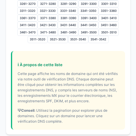
3261-3270
3271-3280
3281-3290
3291-3300
3301-3310
3311-3320
3321-3330
3331-3340
3341-3350
3351-3360
3361-3370
3371-3380
3381-3390
3391-3400
3401-3410
3411-3420
3421-3430
3431-3440
3441-3450
3451-3460
3461-3470
3471-3480
3481-3490
3491-3500
3501-3510
3511-3520
3521-3530
3531-3540
3541-3542
ℹ️ À propos de cette liste
Cette page affiche les noms de domaine qui ont été vérifiés
via notre outil de vérification DNS. Chaque domaine peut
être cliqué pour obtenir les informations complètes sur les
enregistrements DNS, y compris les serveurs de noms (NS),
les enregistrements MX pour le courrier électronique, les
enregistrements SPF, DKIM, et plus encore.
💡Conseil:
Utilisez la pagination pour explorer plus de
domaines. Cliquez sur un domaine pour lancer une
vérification DNS complète.