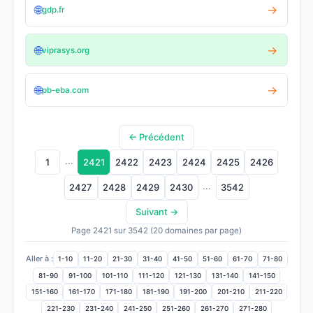
🌐
→
gdp.fr
🌐
→
viprasys.org
🌐
→
pb-eba.com
← Précédent
...
1
2421
2422
2423
2424
2425
2426
...
2427
2428
2429
2430
3542
Suivant →
Page 2421 sur 3542 (20 domaines par page)
Aller à :
1-10
11-20
21-30
31-40
41-50
51-60
61-70
71-80
81-90
91-100
101-110
111-120
121-130
131-140
141-150
151-160
161-170
171-180
181-190
191-200
201-210
211-220
221-230
231-240
241-250
251-260
261-270
271-280