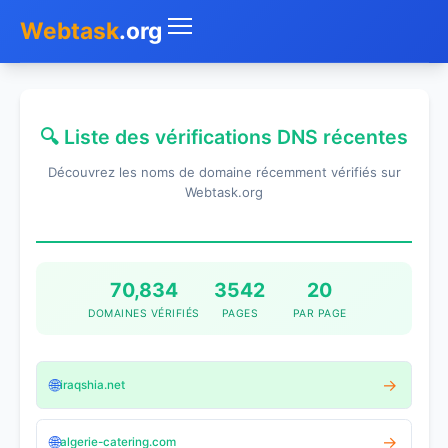
Webtask
.org
Accueil
🔍 Liste des vérifications DNS récentes
Whois
Découvrez les noms de domaine récemment vérifiés sur
Mon IP
Webtask.org
DNS
Test de débit
70,834
3542
20
DOMAINES VÉRIFIÉS
PAGES
PAR PAGE
Géolocaliser
Recherche IP
🌐
→
iraqshia.net
SMS Gratuit
🌐
→
algerie-catering.com