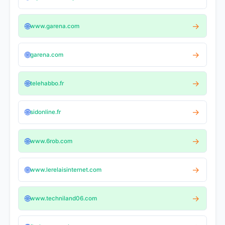
🌐
→
www.garena.com
🌐
→
garena.com
🌐
→
telehabbo.fr
🌐
→
sidonline.fr
🌐
→
www.6rob.com
🌐
→
www.lerelaisinternet.com
🌐
→
www.techniland06.com