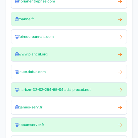
🌐
→
florianentreprise.com
🌐
→
roanne.fr
🌐
→
foireduroannais.com
🌐
→
www.plancul.org
🌐
→
jouer.dofus.com
🌐
→
lns-bzn-32-82-254-55-84.adsl.proxad.net
🌐
→
games-serv.fr
🌐
→
cccamserver.fr