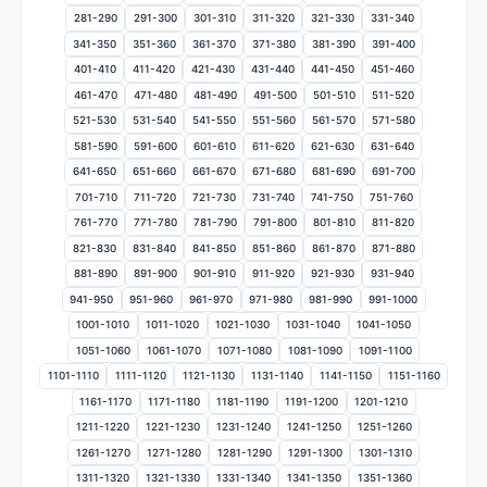
281-290
291-300
301-310
311-320
321-330
331-340
341-350
351-360
361-370
371-380
381-390
391-400
401-410
411-420
421-430
431-440
441-450
451-460
461-470
471-480
481-490
491-500
501-510
511-520
521-530
531-540
541-550
551-560
561-570
571-580
581-590
591-600
601-610
611-620
621-630
631-640
641-650
651-660
661-670
671-680
681-690
691-700
701-710
711-720
721-730
731-740
741-750
751-760
761-770
771-780
781-790
791-800
801-810
811-820
821-830
831-840
841-850
851-860
861-870
871-880
881-890
891-900
901-910
911-920
921-930
931-940
941-950
951-960
961-970
971-980
981-990
991-1000
1001-1010
1011-1020
1021-1030
1031-1040
1041-1050
1051-1060
1061-1070
1071-1080
1081-1090
1091-1100
1101-1110
1111-1120
1121-1130
1131-1140
1141-1150
1151-1160
1161-1170
1171-1180
1181-1190
1191-1200
1201-1210
1211-1220
1221-1230
1231-1240
1241-1250
1251-1260
1261-1270
1271-1280
1281-1290
1291-1300
1301-1310
1311-1320
1321-1330
1331-1340
1341-1350
1351-1360