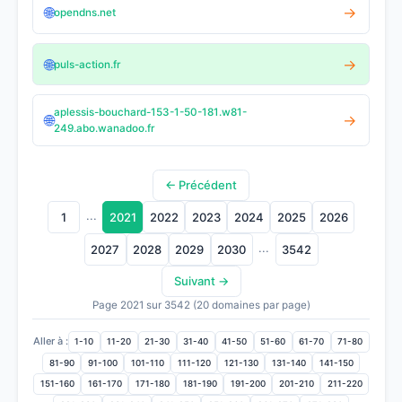
🌐
→
opendns.net
🌐
→
puls-action.fr
aplessis-bouchard-153-1-50-181.w81-
🌐
→
249.abo.wanadoo.fr
← Précédent
...
1
2021
2022
2023
2024
2025
2026
...
2027
2028
2029
2030
3542
Suivant →
Page 2021 sur 3542 (20 domaines par page)
Aller à :
1-10
11-20
21-30
31-40
41-50
51-60
61-70
71-80
81-90
91-100
101-110
111-120
121-130
131-140
141-150
151-160
161-170
171-180
181-190
191-200
201-210
211-220