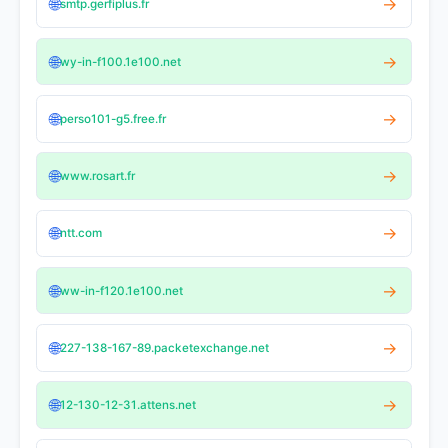
🌐
→
smtp.gerfiplus.fr
🌐
→
wy-in-f100.1e100.net
🌐
→
perso101-g5.free.fr
🌐
→
www.rosart.fr
🌐
→
ntt.com
🌐
→
ww-in-f120.1e100.net
🌐
→
227-138-167-89.packetexchange.net
🌐
→
12-130-12-31.attens.net