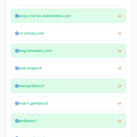
🌐
→
proxy-04.nyc.dailymotion.com
🌐
→
c3.citroen.com
🌐
→
blog.fxmodelrc.com
🌐
→
pole-emploi.fr
🌐
→
mail.gerfiplus.fr
🌐
→
mxav1.gerfiplus.fr
🌐
→
gerfiplus.fr