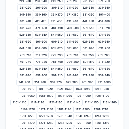
221-230
231-240
241-250
251-260
261-270
271-280
281-290
291-300
301-310
311-320
321-330
331-340
341-350
351-360
361-370
371-380
381-390
391-400
401-410
411-420
421-430
431-440
441-450
451-460
461-470
471-480
481-490
491-500
501-510
511-520
521-530
531-540
541-550
551-560
561-570
571-580
581-590
591-600
601-610
611-620
621-630
631-640
641-650
651-660
661-670
671-680
681-690
691-700
701-710
711-720
721-730
731-740
741-750
751-760
761-770
771-780
781-790
791-800
801-810
811-820
821-830
831-840
841-850
851-860
861-870
871-880
881-890
891-900
901-910
911-920
921-930
931-940
941-950
951-960
961-970
971-980
981-990
991-1000
1001-1010
1011-1020
1021-1030
1031-1040
1041-1050
1051-1060
1061-1070
1071-1080
1081-1090
1091-1100
1101-1110
1111-1120
1121-1130
1131-1140
1141-1150
1151-1160
1161-1170
1171-1180
1181-1190
1191-1200
1201-1210
1211-1220
1221-1230
1231-1240
1241-1250
1251-1260
1261-1270
1271-1280
1281-1290
1291-1300
1301-1310