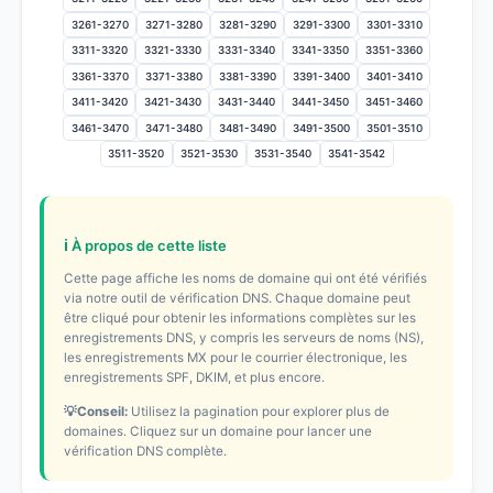
3261-3270
3271-3280
3281-3290
3291-3300
3301-3310
3311-3320
3321-3330
3331-3340
3341-3350
3351-3360
3361-3370
3371-3380
3381-3390
3391-3400
3401-3410
3411-3420
3421-3430
3431-3440
3441-3450
3451-3460
3461-3470
3471-3480
3481-3490
3491-3500
3501-3510
3511-3520
3521-3530
3531-3540
3541-3542
ℹ️ À propos de cette liste
Cette page affiche les noms de domaine qui ont été vérifiés
via notre outil de vérification DNS. Chaque domaine peut
être cliqué pour obtenir les informations complètes sur les
enregistrements DNS, y compris les serveurs de noms (NS),
les enregistrements MX pour le courrier électronique, les
enregistrements SPF, DKIM, et plus encore.
💡Conseil:
Utilisez la pagination pour explorer plus de
domaines. Cliquez sur un domaine pour lancer une
vérification DNS complète.