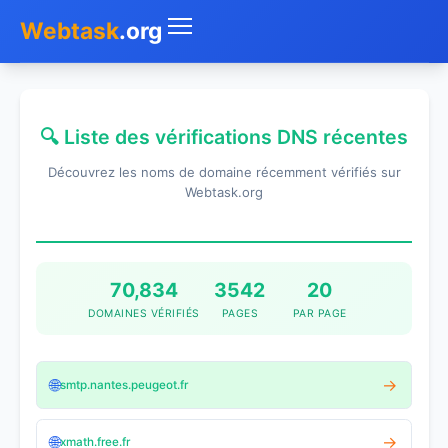
Webtask
.org
Accueil
🔍 Liste des vérifications DNS récentes
Whois
Découvrez les noms de domaine récemment vérifiés sur
Mon IP
Webtask.org
DNS
Test de débit
70,834
3542
20
DOMAINES VÉRIFIÉS
PAGES
PAR PAGE
Géolocaliser
Recherche IP
🌐
→
smtp.nantes.peugeot.fr
SMS Gratuit
🌐
→
xmath.free.fr