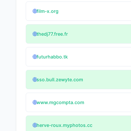
🌐
film-x.org
🌐
thedj77.free.fr
🌐
futurhabbo.tk
🌐
sso.bull.zewyte.com
🌐
www.mgcompta.com
🌐
herve-roux.myphotos.cc