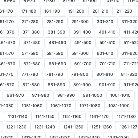
51-60
61-70
71-80
81-90
91-100
101-110
111-1
61-170
171-180
181-190
191-200
201-210
211-220
61-270
271-280
281-290
291-300
301-310
311-320
61-370
371-380
381-390
391-400
401-410
411-42
461-470
471-480
481-490
491-500
501-510
511-52
61-570
571-580
581-590
591-600
601-610
611-620
661-670
671-680
681-690
691-700
701-710
711-72
61-770
771-780
781-790
791-800
801-810
811-820
61-870
871-880
881-890
891-900
901-910
911-92
961-970
971-980
981-990
991-1000
1001-1010
1-1050
1051-1060
1061-1070
1071-1080
1081-1090
1131-1140
1141-1150
1151-1160
1161-1170
1171-1180
1221-1230
1231-1240
1241-1250
1251-1260
1261-127
1-1310
1311-1320
1321-1330
1331-1340
1341-1350