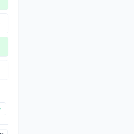
→
→
→
→
→