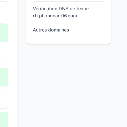
Vérification DNS de team-
→
rfr.phonocar-06.com
Autres domaines
→
→
→
→
→