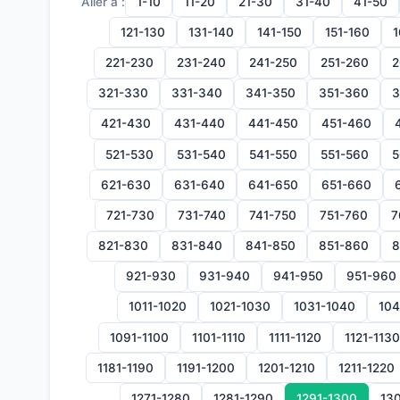
Aller à :
1-10
11-20
21-30
31-40
41-50
121-130
131-140
141-150
151-160
1
221-230
231-240
241-250
251-260
2
321-330
331-340
341-350
351-360
3
421-430
431-440
441-450
451-460
521-530
531-540
541-550
551-560
5
621-630
631-640
641-650
651-660
721-730
731-740
741-750
751-760
7
821-830
831-840
841-850
851-860
8
921-930
931-940
941-950
951-960
1011-1020
1021-1030
1031-1040
104
1091-1100
1101-1110
1111-1120
1121-1130
1181-1190
1191-1200
1201-1210
1211-1220
1271-1280
1281-1290
1291-1300
130