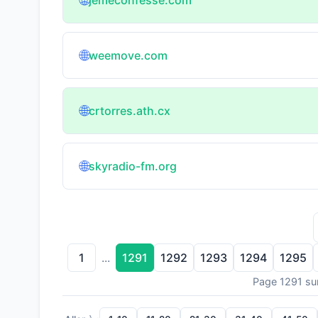
🌐
🌐
weemove.com
🌐
crtorres.ath.cx
🌐
skyradio-fm.org
1
1291
1292
1293
1294
1295
...
Page 1291 su