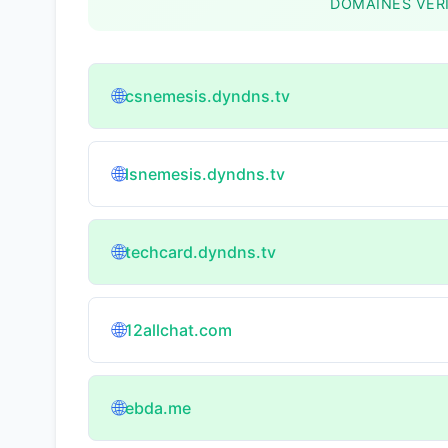
DOMAINES VÉRI
🌐
csnemesis.dyndns.tv
🌐
lsnemesis.dyndns.tv
🌐
techcard.dyndns.tv
🌐
12allchat.com
🌐
ebda.me