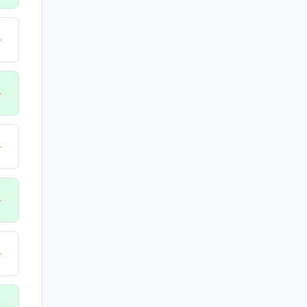
→
→
→
→
→