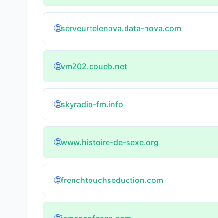
🌐
serveurtelenova.data-nova.com
🌐
vm202.coueb.net
🌐
skyradio-fm.info
🌐
www.histoire-de-sexe.org
🌐
frenchtouchseduction.com
jemeconfesse.com