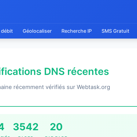
 débit
Géolocaliser
Recherche IP
SMS Gratuit
rifications DNS récentes
aine récemment vérifiés sur Webtask.org
4
3542
20