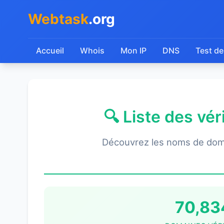
Webtask
.org
Accueil
Whois
Mon IP
DNS
Test de
🔍 Liste des vé
Découvrez les noms de dom
70,83