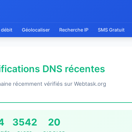
 débit
Géolocaliser
Recherche IP
SMS Gratuit
rifications DNS récentes
aine récemment vérifiés sur Webtask.org
4
3542
20