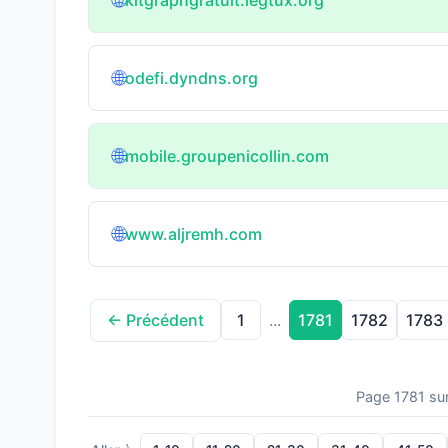
🌐
🌐
odefi.dyndns.org
🌐
mobile.groupenicollin.com
🌐
www.aljremh.com
1
1781
1782
1783
← Précédent
...
Page 1781 su