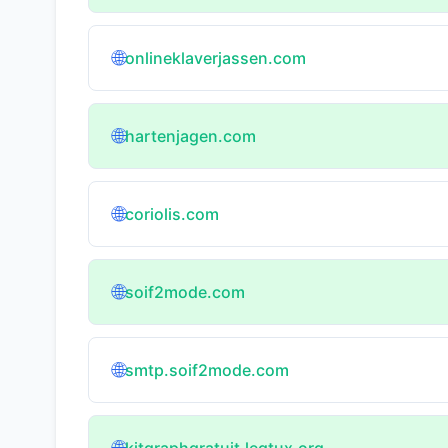
🌐
onlineklaverjassen.com
🌐
hartenjagen.com
🌐
coriolis.com
🌐
soif2mode.com
🌐
smtp.soif2mode.com
kitgraphgratuit.legtux.org