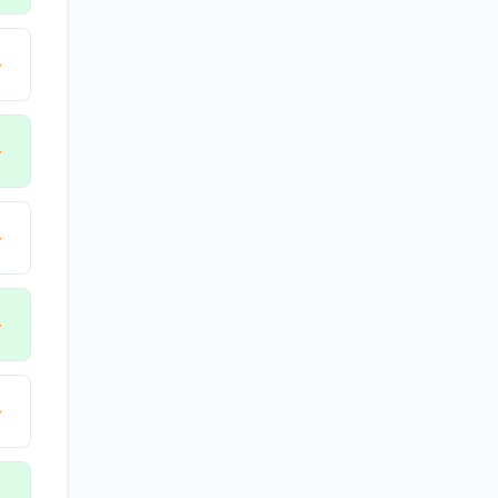
→
→
→
→
→