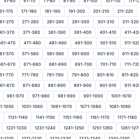
51-60
61-70
71-80
81-90
91-100
101-110
111-1
61-170
171-180
181-190
191-200
201-210
211-220
61-270
271-280
281-290
291-300
301-310
311-320
61-370
371-380
381-390
391-400
401-410
411-42
461-470
471-480
481-490
491-500
501-510
511-52
61-570
571-580
581-590
591-600
601-610
611-620
661-670
671-680
681-690
691-700
701-710
711-72
61-770
771-780
781-790
791-800
801-810
811-820
61-870
871-880
881-890
891-900
901-910
911-92
961-970
971-980
981-990
991-1000
1001-1010
1-1050
1051-1060
1061-1070
1071-1080
1081-1090
1131-1140
1141-1150
1151-1160
1161-1170
1171-1180
1221-1230
1231-1240
1241-1250
1251-1260
1261-127
1-1310
1311-1320
1321-1330
1331-1340
1341-1350