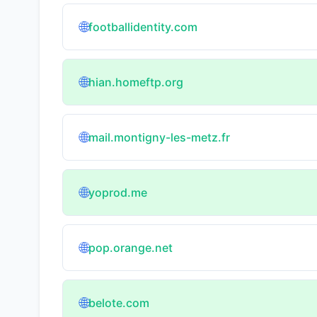
🌐
footballidentity.com
🌐
hian.homeftp.org
🌐
mail.montigny-les-metz.fr
🌐
yoprod.me
🌐
pop.orange.net
🌐
belote.com