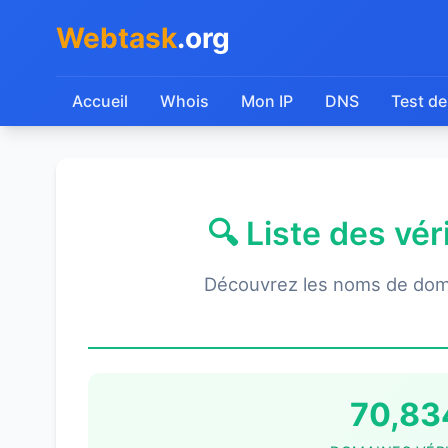
Webtask
.org
Accueil
Whois
Mon IP
DNS
Test de
🔍 Liste des vé
Découvrez les noms de dom
70,83