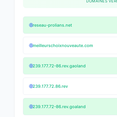
DOMAINES VÉRI
🌐
reseau-prolians.net
🌐
meilleurschoixnouveaute.com
🌐
239.177.72-86.rev.gaoland
🌐
239.177.72.86.rev
🌐
239.177.72-86.rev.goaland