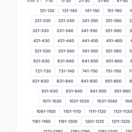
Aller à :
1-10
11-20
21-30
31-40
41-50
121-130
131-140
141-150
151-160
1
221-230
231-240
241-250
251-260
2
321-330
331-340
341-350
351-360
3
421-430
431-440
441-450
451-460
521-530
531-540
541-550
551-560
5
621-630
631-640
641-650
651-660
721-730
731-740
741-750
751-760
7
821-830
831-840
841-850
851-860
8
921-930
931-940
941-950
951-960
1011-1020
1021-1030
1031-1040
104
1091-1100
1101-1110
1111-1120
1121-1130
1181-1190
1191-1200
1201-1210
1211-1220
1271-1280
1281-1290
1291-1300
130