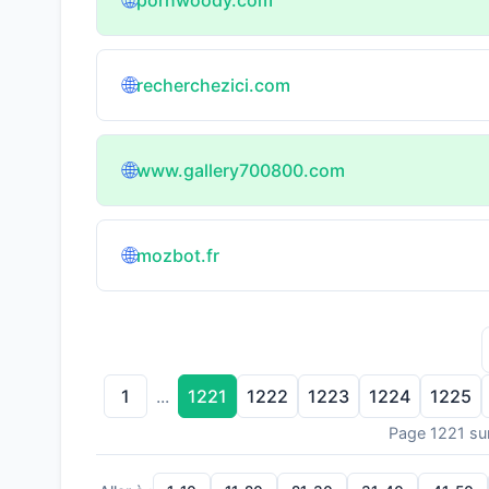
🌐
🌐
recherchezici.com
🌐
www.gallery700800.com
🌐
mozbot.fr
1
1221
1222
1223
1224
1225
...
Page 1221 su