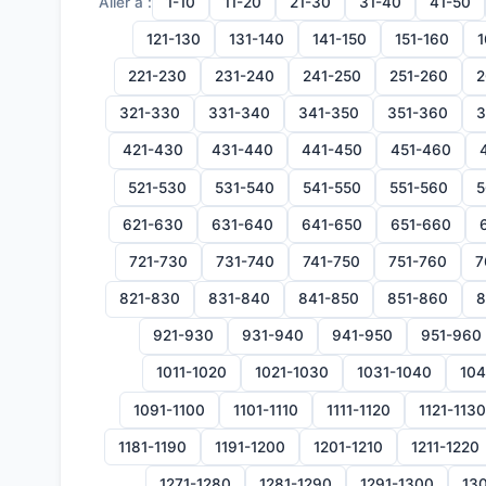
Aller à :
1-10
11-20
21-30
31-40
41-50
121-130
131-140
141-150
151-160
1
221-230
231-240
241-250
251-260
2
321-330
331-340
341-350
351-360
3
421-430
431-440
441-450
451-460
521-530
531-540
541-550
551-560
5
621-630
631-640
641-650
651-660
721-730
731-740
741-750
751-760
7
821-830
831-840
841-850
851-860
8
921-930
931-940
941-950
951-960
1011-1020
1021-1030
1031-1040
104
1091-1100
1101-1110
1111-1120
1121-1130
1181-1190
1191-1200
1201-1210
1211-1220
1271-1280
1281-1290
1291-1300
130