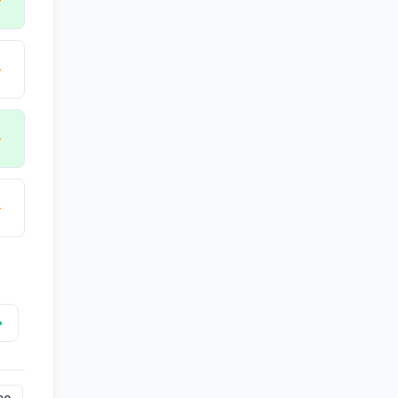
→
→
→
→
→