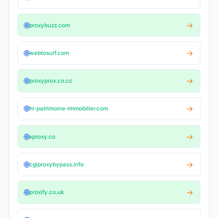
🌐
→
proxybuzz.com
🌐
→
webtosurf.com
🌐
→
proxyprox.co.cc
🌐
→
hl-patrimoine-immobilier.com
🌐
→
xproxy.co
🌐
→
cgiproxybypass.info
🌐
→
proxify.co.uk