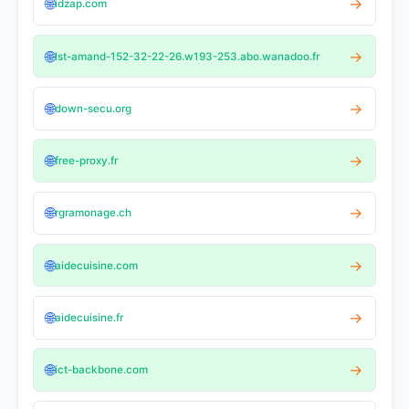
🌐
→
idzap.com
🌐
→
lst-amand-152-32-22-26.w193-253.abo.wanadoo.fr
🌐
→
down-secu.org
🌐
→
free-proxy.fr
🌐
→
rgramonage.ch
🌐
→
aidecuisine.com
🌐
→
aidecuisine.fr
🌐
→
ict-backbone.com