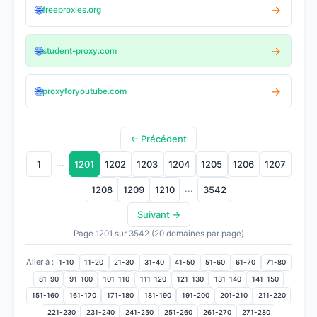
🌐
→
freeproxies.org
🌐
→
student-proxy.com
🌐
→
proxyforyoutube.com
← Précédent
...
1
1201
1202
1203
1204
1205
1206
1207
...
1208
1209
1210
3542
Suivant →
Page 1201 sur 3542 (20 domaines par page)
Aller à :
1-10
11-20
21-30
31-40
41-50
51-60
61-70
71-80
81-90
91-100
101-110
111-120
121-130
131-140
141-150
151-160
161-170
171-180
181-190
191-200
201-210
211-220
221-230
231-240
241-250
251-260
261-270
271-280