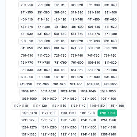
281-290
291-300
301-310
311-320
321-330
331-340
341-350
351-360
361-370
371-380
381-390
391-400
401-410
411-420
421-430
431-440
441-450
451-460
461-470
471-480
481-490
491-500
501-510
511-520
521-530
531-540
541-550
551-560
561-570
571-580
581-590
591-600
601-610
611-620
621-630
631-640
641-650
651-660
661-670
671-680
681-690
691-700
701-710
711-720
721-730
731-740
741-750
751-760
761-770
771-780
781-790
791-800
801-810
811-820
821-830
831-840
841-850
851-860
861-870
871-880
881-890
891-900
901-910
911-920
921-930
931-940
941-950
951-960
961-970
971-980
981-990
991-1000
1001-1010
1011-1020
1021-1030
1031-1040
1041-1050
1051-1060
1061-1070
1071-1080
1081-1090
1091-1100
1101-1110
1111-1120
1121-1130
1131-1140
1141-1150
1151-1160
1161-1170
1171-1180
1181-1190
1191-1200
1201-1210
1211-1220
1221-1230
1231-1240
1241-1250
1251-1260
1261-1270
1271-1280
1281-1290
1291-1300
1301-1310
1311-1320
1321-1330
1331-1340
1341-1350
1351-1360