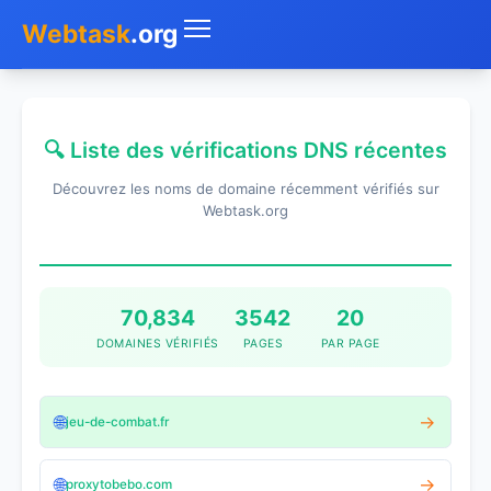
Webtask
.org
Accueil
🔍 Liste des vérifications DNS récentes
Whois
Découvrez les noms de domaine récemment vérifiés sur
Mon IP
Webtask.org
DNS
Test de débit
70,834
3542
20
DOMAINES VÉRIFIÉS
PAGES
PAR PAGE
Géolocaliser
Recherche IP
🌐
→
jeu-de-combat.fr
SMS Gratuit
🌐
→
proxytobebo.com