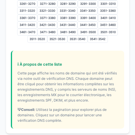
3261-3270
3271-3280
3281-3290
3291-3300
3301-3310
3311-3320
3321-3330
3331-3340
3341-3350
3351-3360
3361-3370
3371-3380
3381-3390
3391-3400
3401-3410
3411-3420
3421-3430
3431-3440
3441-3450
3451-3460
3461-3470
3471-3480
3481-3490
3491-3500
3501-3510
3511-3520
3521-3530
3531-3540
3541-3542
ℹ️ À propos de cette liste
Cette page affiche les noms de domaine qui ont été vérifiés
via notre outil de vérification DNS. Chaque domaine peut
être cliqué pour obtenir les informations complètes sur les
enregistrements DNS, y compris les serveurs de noms (NS),
les enregistrements MX pour le courrier électronique, les
enregistrements SPF, DKIM, et plus encore.
💡Conseil:
Utilisez la pagination pour explorer plus de
domaines. Cliquez sur un domaine pour lancer une
vérification DNS complète.