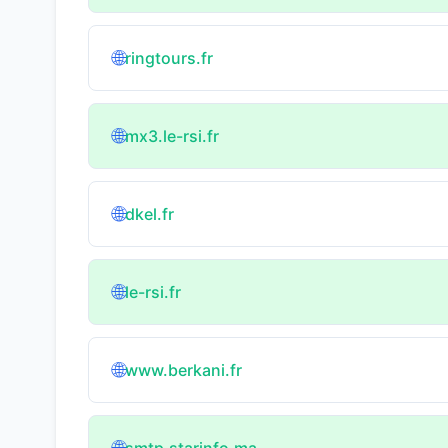
🌐
ringtours.fr
🌐
mx3.le-rsi.fr
🌐
dkel.fr
🌐
le-rsi.fr
🌐
www.berkani.fr
smtp.starinfo.ma