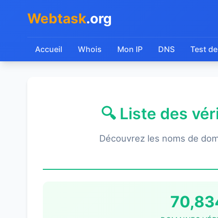
Webtask
.org
Accueil
Whois
Mon IP
DNS
Test de
🔍 Liste des vé
Découvrez les noms de dom
70,83