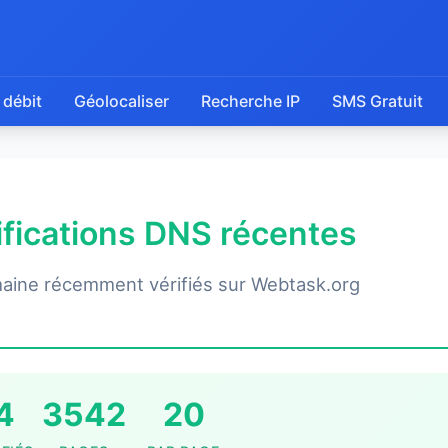
 débit
Géolocaliser
Recherche IP
SMS Gratuit
rifications DNS récentes
aine récemment vérifiés sur Webtask.org
4
3542
20