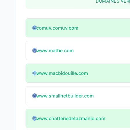
DOMAINES VÉRI
🌐
comuv.comuv.com
🌐
www.matbe.com
🌐
www.macbidouille.com
🌐
www.smallnetbuilder.com
🌐
www.chatteriedetazmanie.com