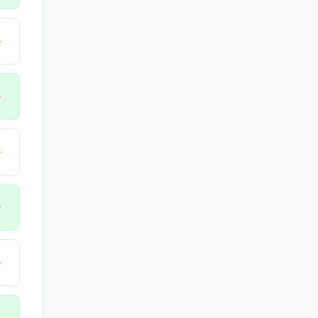
→
→
→
→
→