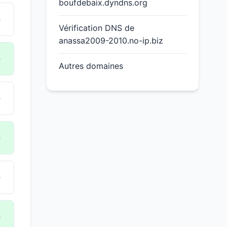
boufdebaix.dyndns.org
→
Vérification DNS de
anassa2009-2010.no-ip.biz
→
Autres domaines
→
→
→
→