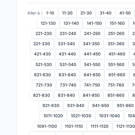
Aller à :
1-10
11-20
21-30
31-40
41-50
121-130
131-140
141-150
151-160
1
221-230
231-240
241-250
251-260
2
321-330
331-340
341-350
351-360
3
421-430
431-440
441-450
451-460
521-530
531-540
541-550
551-560
5
621-630
631-640
641-650
651-660
721-730
731-740
741-750
751-760
7
821-830
831-840
841-850
851-860
8
921-930
931-940
941-950
951-960
1011-1020
1021-1030
1031-1040
104
1091-1100
1101-1110
1111-1120
1121-1130