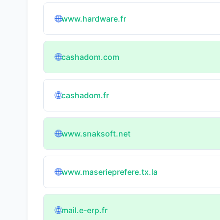
🌐
www.hardware.fr
🌐
cashadom.com
🌐
cashadom.fr
🌐
www.snaksoft.net
🌐
www.maserieprefere.tx.la
🌐
mail.e-erp.fr