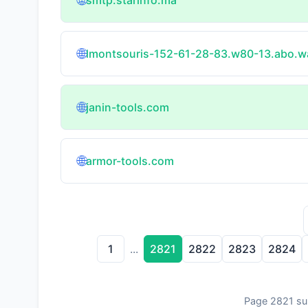
🌐
🌐
lmontsouris-152-61-28-83.w80-13.abo.w
🌐
janin-tools.com
🌐
armor-tools.com
1
2821
2822
2823
2824
...
Page 2821 su