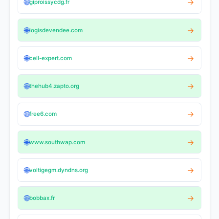
🌐
→
giproissycdg.fr
🌐
→
logisdevendee.com
🌐
→
cell-expert.com
🌐
→
thehub4.zapto.org
🌐
→
free6.com
🌐
→
www.southwap.com
🌐
→
voltigegm.dyndns.org
🌐
→
bobbax.fr