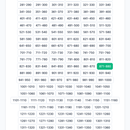
281-290
291-300
301-310
311-320
321-330
331-340
341-350
351-360
361-370
371-380
381-390
391-400
401-410
411-420
421-430
431-440
441-450
451-460
461-470
471-480
481-490
491-500
501-510
511-520
521-530
531-540
541-550
551-560
561-570
571-580
581-590
591-600
601-610
611-620
621-630
631-640
641-650
651-660
661-670
671-680
681-690
691-700
701-710
711-720
721-730
731-740
741-750
751-760
761-770
771-780
781-790
791-800
801-810
811-820
821-830
831-840
841-850
851-860
861-870
871-880
881-890
891-900
901-910
911-920
921-930
931-940
941-950
951-960
961-970
971-980
981-990
991-1000
1001-1010
1011-1020
1021-1030
1031-1040
1041-1050
1051-1060
1061-1070
1071-1080
1081-1090
1091-1100
1101-1110
1111-1120
1121-1130
1131-1140
1141-1150
1151-1160
1161-1170
1171-1180
1181-1190
1191-1200
1201-1210
1211-1220
1221-1230
1231-1240
1241-1250
1251-1260
1261-1270
1271-1280
1281-1290
1291-1300
1301-1310
1311-1320
1321-1330
1331-1340
1341-1350
1351-1360