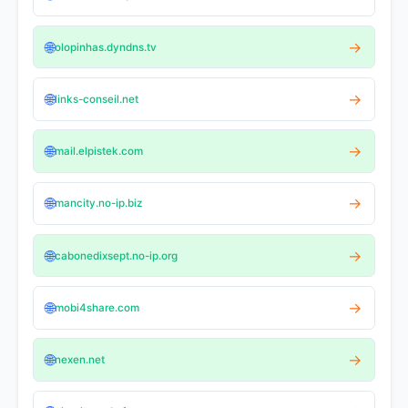
🌐
→
olopinhas.dyndns.tv
🌐
→
links-conseil.net
🌐
→
mail.elpistek.com
🌐
→
mancity.no-ip.biz
🌐
→
cabonedixsept.no-ip.org
🌐
→
mobi4share.com
🌐
→
nexen.net