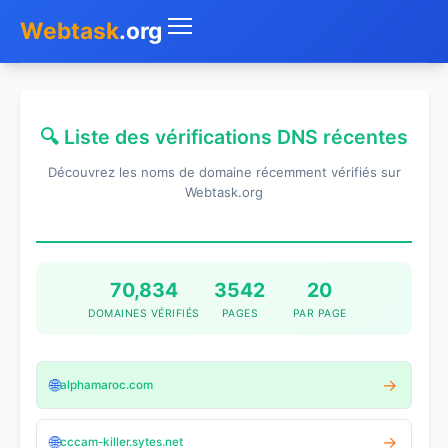
Webtask
.org
Accueil
🔍 Liste des vérifications DNS récentes
Whois
Découvrez les noms de domaine récemment vérifiés sur
Mon IP
Webtask.org
DNS
Test de débit
70,834
3542
20
DOMAINES VÉRIFIÉS
PAGES
PAR PAGE
Géolocaliser
Recherche IP
🌐
→
alphamaroc.com
SMS Gratuit
🌐
→
cccam-killer.sytes.net