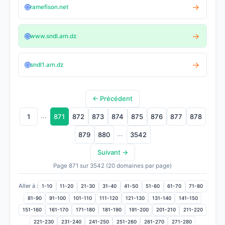
🌐
→
ramefison.net
🌐
→
www.sndl.arn.dz
🌐
→
sndl1.arn.dz
← Précédent
...
1
871
872
873
874
875
876
877
878
...
879
880
3542
Suivant →
Page 871 sur 3542 (20 domaines par page)
Aller à :
1-10
11-20
21-30
31-40
41-50
51-60
61-70
71-80
81-90
91-100
101-110
111-120
121-130
131-140
141-150
151-160
161-170
171-180
181-190
191-200
201-210
211-220
221-230
231-240
241-250
251-260
261-270
271-280