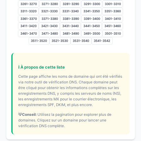
3261-3270
3271-3280
3281-3290
3291-3300
3301-3310
3311-3320
3321-3330
3331-3340
3341-3350
3351-3360
3361-3370
3371-3380
3381-3390
3391-3400
3401-3410
3411-3420
3421-3430
3431-3440
3441-3450
3451-3460
3461-3470
3471-3480
3481-3490
3491-3500
3501-3510
3511-3520
3521-3530
3531-3540
3541-3542
ℹ️ À propos de cette liste
Cette page affiche les noms de domaine qui ont été vérifiés
via notre outil de vérification DNS. Chaque domaine peut
être cliqué pour obtenir les informations complètes sur les
enregistrements DNS, y compris les serveurs de noms (NS),
les enregistrements MX pour le courrier électronique, les
enregistrements SPF, DKIM, et plus encore.
💡Conseil:
Utilisez la pagination pour explorer plus de
domaines. Cliquez sur un domaine pour lancer une
vérification DNS complète.