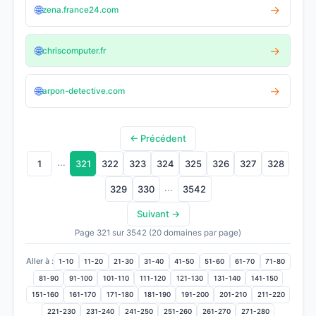
🌐
→
zena.france24.com
🌐
→
chriscomputer.fr
🌐
→
arpon-detective.com
← Précédent
...
1
321
322
323
324
325
326
327
328
...
329
330
3542
Suivant →
Page 321 sur 3542 (20 domaines par page)
Aller à :
1-10
11-20
21-30
31-40
41-50
51-60
61-70
71-80
81-90
91-100
101-110
111-120
121-130
131-140
141-150
151-160
161-170
171-180
181-190
191-200
201-210
211-220
221-230
231-240
241-250
251-260
261-270
271-280