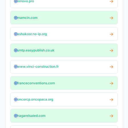
🌐
→
innovo.pro
🌐
→
mamcin.com
🌐
→
ashakoor.no-ip.org
🌐
→
smtp.easypublish.co.uk
🌐
→
www.vinci-construction.fr
🌐
→
franceconventions.com
🌐
→
oncorcp.oncopaca.org
🌐
→
hagarelsaied.com