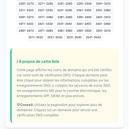
3261-3270
3271-3280
3281-3290
3291-3300
3301-3310
3311-3320
3321-3330
3331-3340
3341-3350
3351-3360
3361-3370
3371-3380
3381-3390
3391-3400
3401-3410
3411-3420
3421-3430
3431-3440
3441-3450
3451-3460
3461-3470
3471-3480
3481-3490
3491-3500
3501-3510
3511-3520
3521-3530
3531-3540
3541-3542
ℹ️ À propos de cette liste
Cette page affiche les noms de domaine qui ont été vérifiés
via notre outil de vérification DNS. Chaque domaine peut
être cliqué pour obtenir les informations complètes sur les
enregistrements DNS, y compris les serveurs de noms (NS),
les enregistrements MX pour le courrier électronique, les
enregistrements SPF, DKIM, et plus encore.
💡Conseil:
Utilisez la pagination pour explorer plus de
domaines. Cliquez sur un domaine pour lancer une
vérification DNS complète.