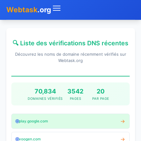
Webtask
.org
Accueil
🔍 Liste des vérifications DNS récentes
Whois
Découvrez les noms de domaine récemment vérifiés sur
Mon IP
Webtask.org
DNS
Test de débit
70,834
3542
20
DOMAINES VÉRIFIÉS
PAGES
PAR PAGE
Géolocaliser
Recherche IP
🌐
→
play.google.com
SMS Gratuit
🌐
→
voogen.com