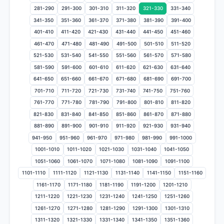
281-290
291-300
301-310
311-320
321-330
331-340
341-350
351-360
361-370
371-380
381-390
391-400
401-410
411-420
421-430
431-440
441-450
451-460
461-470
471-480
481-490
491-500
501-510
511-520
521-530
531-540
541-550
551-560
561-570
571-580
581-590
591-600
601-610
611-620
621-630
631-640
641-650
651-660
661-670
671-680
681-690
691-700
701-710
711-720
721-730
731-740
741-750
751-760
761-770
771-780
781-790
791-800
801-810
811-820
821-830
831-840
841-850
851-860
861-870
871-880
881-890
891-900
901-910
911-920
921-930
931-940
941-950
951-960
961-970
971-980
981-990
991-1000
1001-1010
1011-1020
1021-1030
1031-1040
1041-1050
1051-1060
1061-1070
1071-1080
1081-1090
1091-1100
1101-1110
1111-1120
1121-1130
1131-1140
1141-1150
1151-1160
1161-1170
1171-1180
1181-1190
1191-1200
1201-1210
1211-1220
1221-1230
1231-1240
1241-1250
1251-1260
1261-1270
1271-1280
1281-1290
1291-1300
1301-1310
1311-1320
1321-1330
1331-1340
1341-1350
1351-1360