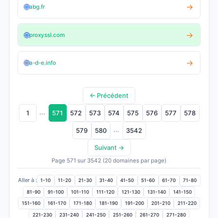
🌐
→
abg.fr
🌐
→
proxyssl.com
🌐
→
a-d-e.info
← Précédent
...
1
571
572
573
574
575
576
577
578
...
579
580
3542
Suivant →
Page 571 sur 3542 (20 domaines par page)
Aller à :
1-10
11-20
21-30
31-40
41-50
51-60
61-70
71-80
81-90
91-100
101-110
111-120
121-130
131-140
141-150
151-160
161-170
171-180
181-190
191-200
201-210
211-220
221-230
231-240
241-250
251-260
261-270
271-280