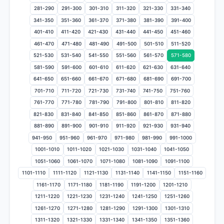
281-290
291-300
301-310
311-320
321-330
331-340
341-350
351-360
361-370
371-380
381-390
391-400
401-410
411-420
421-430
431-440
441-450
451-460
461-470
471-480
481-490
491-500
501-510
511-520
521-530
531-540
541-550
551-560
561-570
571-580
581-590
591-600
601-610
611-620
621-630
631-640
641-650
651-660
661-670
671-680
681-690
691-700
701-710
711-720
721-730
731-740
741-750
751-760
761-770
771-780
781-790
791-800
801-810
811-820
821-830
831-840
841-850
851-860
861-870
871-880
881-890
891-900
901-910
911-920
921-930
931-940
941-950
951-960
961-970
971-980
981-990
991-1000
1001-1010
1011-1020
1021-1030
1031-1040
1041-1050
1051-1060
1061-1070
1071-1080
1081-1090
1091-1100
1101-1110
1111-1120
1121-1130
1131-1140
1141-1150
1151-1160
1161-1170
1171-1180
1181-1190
1191-1200
1201-1210
1211-1220
1221-1230
1231-1240
1241-1250
1251-1260
1261-1270
1271-1280
1281-1290
1291-1300
1301-1310
1311-1320
1321-1330
1331-1340
1341-1350
1351-1360