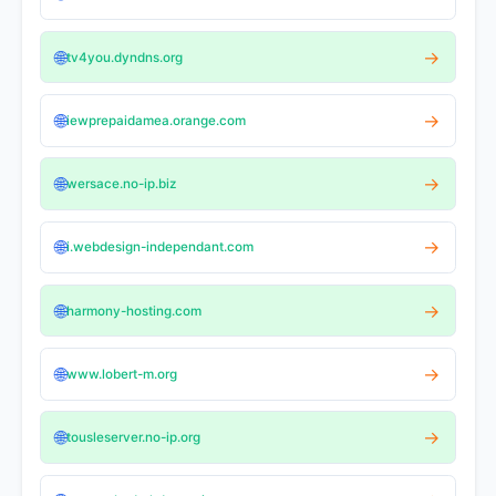
🌐
→
tv4you.dyndns.org
🌐
→
iewprepaidamea.orange.com
🌐
→
wersace.no-ip.biz
🌐
→
i.webdesign-independant.com
🌐
→
harmony-hosting.com
🌐
→
www.lobert-m.org
🌐
→
tousleserver.no-ip.org