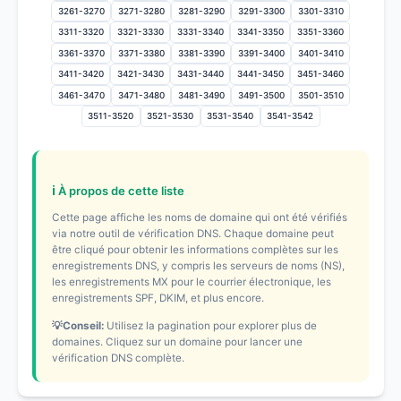
3261-3270
3271-3280
3281-3290
3291-3300
3301-3310
3311-3320
3321-3330
3331-3340
3341-3350
3351-3360
3361-3370
3371-3380
3381-3390
3391-3400
3401-3410
3411-3420
3421-3430
3431-3440
3441-3450
3451-3460
3461-3470
3471-3480
3481-3490
3491-3500
3501-3510
3511-3520
3521-3530
3531-3540
3541-3542
ℹ️ À propos de cette liste
Cette page affiche les noms de domaine qui ont été vérifiés
via notre outil de vérification DNS. Chaque domaine peut
être cliqué pour obtenir les informations complètes sur les
enregistrements DNS, y compris les serveurs de noms (NS),
les enregistrements MX pour le courrier électronique, les
enregistrements SPF, DKIM, et plus encore.
💡Conseil:
Utilisez la pagination pour explorer plus de
domaines. Cliquez sur un domaine pour lancer une
vérification DNS complète.