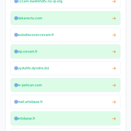
🌐
→
cccam-badrehdtv.no-ip.org
🌐
→
dakaractu.com
🌐
→
autodiscover.cevam.fr
🌐
→
sip.cevam.fr
🌐
→
uydulife.dyndns.biz
🌐
→
le-pelican.com
🌐
→
mail.artobase.fr
🌐
→
artobase.fr