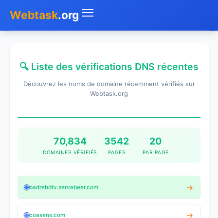
Webtask
.org
Accueil
🔍 Liste des vérifications DNS récentes
Whois
Découvrez les noms de domaine récemment vérifiés sur
Mon IP
Webtask.org
DNS
Test de débit
70,834
3542
20
DOMAINES VÉRIFIÉS
PAGES
PAR PAGE
Géolocaliser
Recherche IP
🌐
→
badrehdtv.servebeer.com
SMS Gratuit
🌐
→
coasens.com