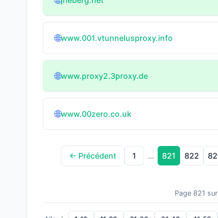
🌐
🌐
www.001.vtunnelusproxy.info
🌐
www.proxy2.3proxy.de
🌐
www.00zero.co.uk
1
821
822
82
← Précédent
...
Page 821 sur