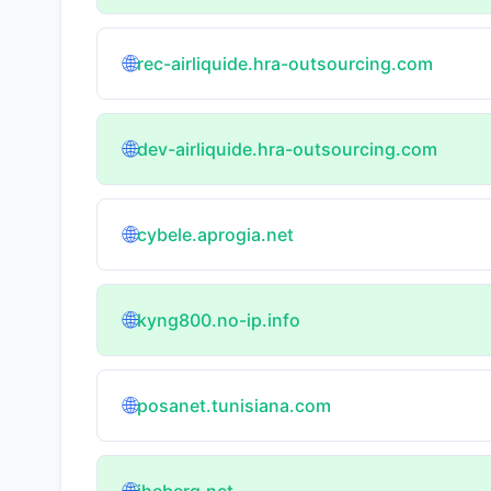
🌐
rec-airliquide.hra-outsourcing.com
🌐
dev-airliquide.hra-outsourcing.com
🌐
cybele.aprogia.net
🌐
kyng800.no-ip.info
🌐
posanet.tunisiana.com
jheberg.net