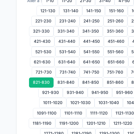
Aller à :
1-10
11-20
21-30
31-40
41-50
121-130
131-140
141-150
151-160
1
221-230
231-240
241-250
251-260
2
321-330
331-340
341-350
351-360
3
421-430
431-440
441-450
451-460
521-530
531-540
541-550
551-560
5
621-630
631-640
641-650
651-660
721-730
731-740
741-750
751-760
7
821-830
831-840
841-850
851-860
8
921-930
931-940
941-950
951-960
1011-1020
1021-1030
1031-1040
104
1091-1100
1101-1110
1111-1120
1121-1130
1181-1190
1191-1200
1201-1210
1211-1220
1271-1280
1281-1290
1291-1300
130