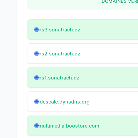
DOMAINES VÉRI
🌐
ns3.sonatrach.dz
🌐
ns2.sonatrach.dz
🌐
ns1.sonatrach.dz
🌐
idescale.dynsdns.org
🌐
multimedia.boostore.com