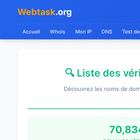
Webtask
.org
Accueil
Whois
Mon IP
DNS
Test de
🔍 Liste des vé
Découvrez les noms de dom
70,83