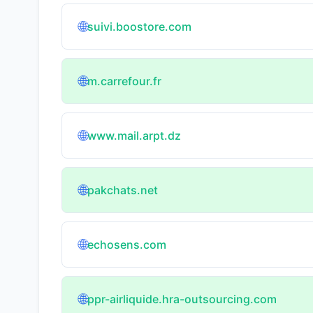
🌐
suivi.boostore.com
🌐
m.carrefour.fr
🌐
www.mail.arpt.dz
🌐
pakchats.net
🌐
echosens.com
🌐
ppr-airliquide.hra-outsourcing.com