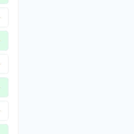
→
→
→
→
→