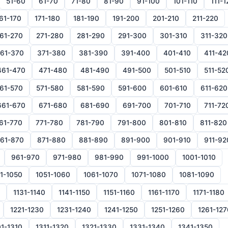
51-60
61-70
71-80
81-90
91-100
101-110
111-1
61-170
171-180
181-190
191-200
201-210
211-220
61-270
271-280
281-290
291-300
301-310
311-320
61-370
371-380
381-390
391-400
401-410
411-42
461-470
471-480
481-490
491-500
501-510
511-52
61-570
571-580
581-590
591-600
601-610
611-620
661-670
671-680
681-690
691-700
701-710
711-72
61-770
771-780
781-790
791-800
801-810
811-820
61-870
871-880
881-890
891-900
901-910
911-92
961-970
971-980
981-990
991-1000
1001-1010
1-1050
1051-1060
1061-1070
1071-1080
1081-1090
1131-1140
1141-1150
1151-1160
1161-1170
1171-1180
1221-1230
1231-1240
1241-1250
1251-1260
1261-127
1-1310
1311-1320
1321-1330
1331-1340
1341-1350