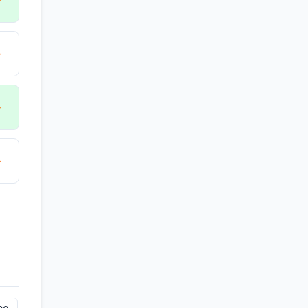
→
→
→
→