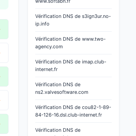
www.softabn.fr
Vérification DNS de s3ign3ur.no-
ip.info
→
Vérification DNS de www.two-
agency.com
→
Vérification DNS de imap.club-
internet.fr
→
Vérification DNS de
ns2.valvesoftware.com
→
Vérification DNS de cou82-1-89-
84-126-16.dsl.club-internet.fr
→
Vérification DNS de