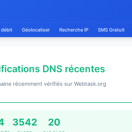
 débit
Géolocaliser
Recherche IP
SMS Gratuit
rifications DNS récentes
aine récemment vérifiés sur Webtask.org
4
3542
20