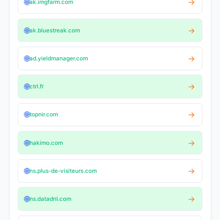
🌐
→
ak.imgfarm.com
🌐
→
ak.bluestreak.com
🌐
→
ad.yieldmanager.com
🌐
→
ctrl.fr
🌐
→
topnir.com
🌐
→
hakimo.com
🌐
→
ns.plus-de-visiteurs.com
🌐
→
ns.datadnl.com