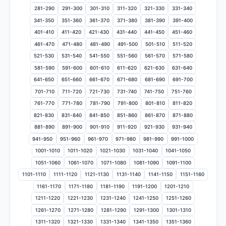
281-290
291-300
301-310
311-320
321-330
331-340
341-350
351-360
361-370
371-380
381-390
391-400
401-410
411-420
421-430
431-440
441-450
451-460
461-470
471-480
481-490
491-500
501-510
511-520
521-530
531-540
541-550
551-560
561-570
571-580
581-590
591-600
601-610
611-620
621-630
631-640
641-650
651-660
661-670
671-680
681-690
691-700
701-710
711-720
721-730
731-740
741-750
751-760
761-770
771-780
781-790
791-800
801-810
811-820
821-830
831-840
841-850
851-860
861-870
871-880
881-890
891-900
901-910
911-920
921-930
931-940
941-950
951-960
961-970
971-980
981-990
991-1000
1001-1010
1011-1020
1021-1030
1031-1040
1041-1050
1051-1060
1061-1070
1071-1080
1081-1090
1091-1100
1101-1110
1111-1120
1121-1130
1131-1140
1141-1150
1151-1160
1161-1170
1171-1180
1181-1190
1191-1200
1201-1210
1211-1220
1221-1230
1231-1240
1241-1250
1251-1260
1261-1270
1271-1280
1281-1290
1291-1300
1301-1310
1311-1320
1321-1330
1331-1340
1341-1350
1351-1360