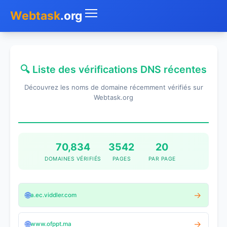
Webtask
.org
Accueil
🔍 Liste des vérifications DNS récentes
Whois
Découvrez les noms de domaine récemment vérifiés sur
Mon IP
Webtask.org
DNS
Test de débit
70,834
3542
20
DOMAINES VÉRIFIÉS
PAGES
PAR PAGE
Géolocaliser
Recherche IP
🌐
→
a.ec.viddler.com
SMS Gratuit
🌐
→
www.ofppt.ma