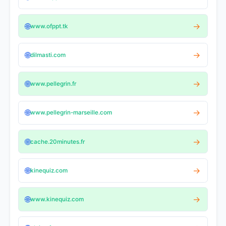
🌐
→
www.ofppt.tk
🌐
→
dilmasti.com
🌐
→
www.pellegrin.fr
🌐
→
www.pellegrin-marseille.com
🌐
→
cache.20minutes.fr
🌐
→
kinequiz.com
🌐
→
www.kinequiz.com