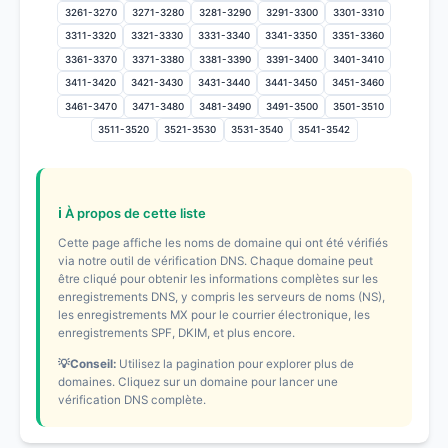
3261-3270
3271-3280
3281-3290
3291-3300
3301-3310
3311-3320
3321-3330
3331-3340
3341-3350
3351-3360
3361-3370
3371-3380
3381-3390
3391-3400
3401-3410
3411-3420
3421-3430
3431-3440
3441-3450
3451-3460
3461-3470
3471-3480
3481-3490
3491-3500
3501-3510
3511-3520
3521-3530
3531-3540
3541-3542
ℹ️ À propos de cette liste
Cette page affiche les noms de domaine qui ont été vérifiés
via notre outil de vérification DNS. Chaque domaine peut
être cliqué pour obtenir les informations complètes sur les
enregistrements DNS, y compris les serveurs de noms (NS),
les enregistrements MX pour le courrier électronique, les
enregistrements SPF, DKIM, et plus encore.
💡Conseil:
Utilisez la pagination pour explorer plus de
domaines. Cliquez sur un domaine pour lancer une
vérification DNS complète.