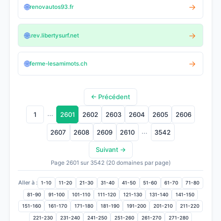
🌐
→
renovautos93.fr
🌐
→
.rev.libertysurf.net
🌐
→
ferme-lesamimots.ch
← Précédent
...
1
2601
2602
2603
2604
2605
2606
...
2607
2608
2609
2610
3542
Suivant →
Page 2601 sur 3542 (20 domaines par page)
Aller à :
1-10
11-20
21-30
31-40
41-50
51-60
61-70
71-80
81-90
91-100
101-110
111-120
121-130
131-140
141-150
151-160
161-170
171-180
181-190
191-200
201-210
211-220
221-230
231-240
241-250
251-260
261-270
271-280