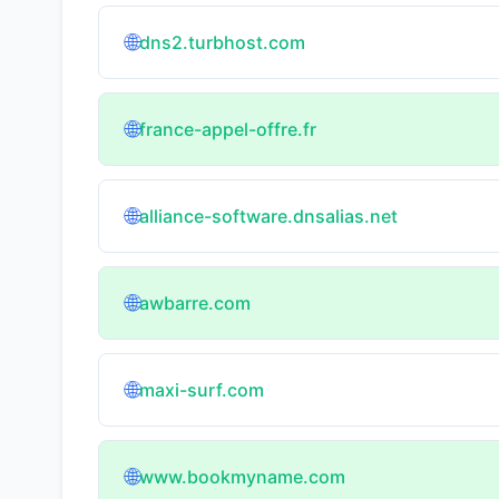
🌐
dns2.turbhost.com
🌐
france-appel-offre.fr
🌐
alliance-software.dnsalias.net
🌐
awbarre.com
🌐
maxi-surf.com
🌐
www.bookmyname.com