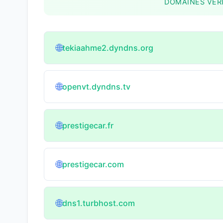
DOMAINES VÉRI
🌐
tekiaahme2.dyndns.org
🌐
openvt.dyndns.tv
🌐
prestigecar.fr
🌐
prestigecar.com
🌐
dns1.turbhost.com