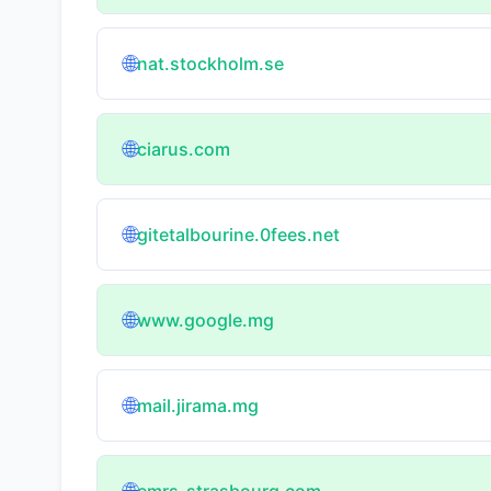
🌐
nat.stockholm.se
🌐
ciarus.com
🌐
gitetalbourine.0fees.net
🌐
www.google.mg
🌐
mail.jirama.mg
emrs-strasbourg.com