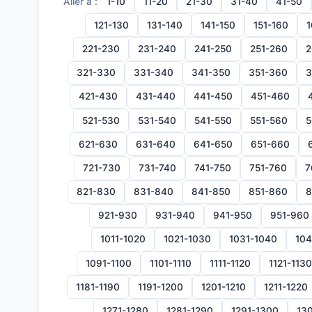
Aller à :
1-10
11-20
21-30
31-40
41-50
121-130
131-140
141-150
151-160
1
221-230
231-240
241-250
251-260
2
321-330
331-340
341-350
351-360
3
421-430
431-440
441-450
451-460
521-530
531-540
541-550
551-560
5
621-630
631-640
641-650
651-660
721-730
731-740
741-750
751-760
7
821-830
831-840
841-850
851-860
8
921-930
931-940
941-950
951-960
1011-1020
1021-1030
1031-1040
104
1091-1100
1101-1110
1111-1120
1121-1130
1181-1190
1191-1200
1201-1210
1211-1220
1271-1280
1281-1290
1291-1300
130