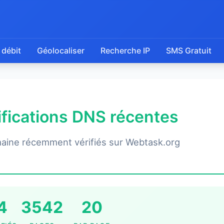
 débit
Géolocaliser
Recherche IP
SMS Gratuit
rifications DNS récentes
aine récemment vérifiés sur Webtask.org
4
3542
20