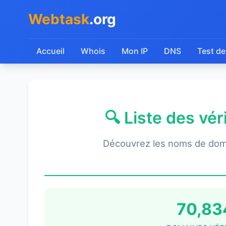
Webtask
.org
Accueil
Whois
Mon IP
DNS
Test de
🔍 Liste des vé
Découvrez les noms de dom
70,83