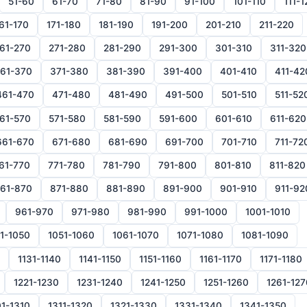
51-60
61-70
71-80
81-90
91-100
101-110
111-1
61-170
171-180
181-190
191-200
201-210
211-220
61-270
271-280
281-290
291-300
301-310
311-320
61-370
371-380
381-390
391-400
401-410
411-42
461-470
471-480
481-490
491-500
501-510
511-52
61-570
571-580
581-590
591-600
601-610
611-620
661-670
671-680
681-690
691-700
701-710
711-72
61-770
771-780
781-790
791-800
801-810
811-820
61-870
871-880
881-890
891-900
901-910
911-92
961-970
971-980
981-990
991-1000
1001-1010
1-1050
1051-1060
1061-1070
1071-1080
1081-1090
1131-1140
1141-1150
1151-1160
1161-1170
1171-1180
1221-1230
1231-1240
1241-1250
1251-1260
1261-127
1-1310
1311-1320
1321-1330
1331-1340
1341-1350