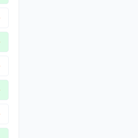
→
→
→
→
→