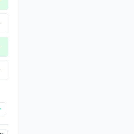
→
→
→
→
→