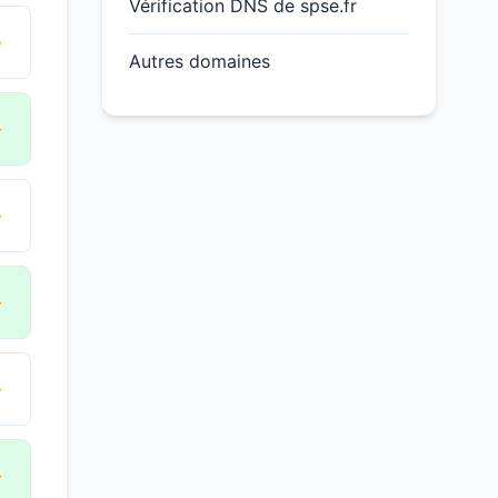
Vérification DNS de spse.fr
→
Autres domaines
→
→
→
→
→