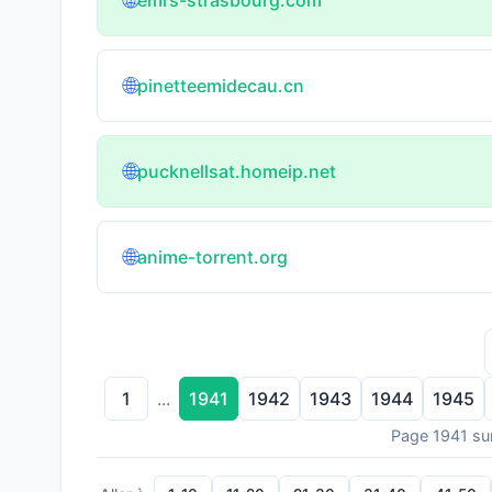
🌐
🌐
pinetteemidecau.cn
🌐
pucknellsat.homeip.net
🌐
anime-torrent.org
1
1941
1942
1943
1944
1945
...
Page 1941 su