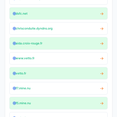
🌐
→
dsfc.net
🌐
→
chrisconduite.dyndns.org
🌐
→
aida.croix-rouge.fr
🌐
→
www.vetto.fr
🌐
→
vetto.fr
🌐
→
f7.mine.nu
🌐
→
f5.mine.nu