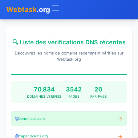
Webtask
.org
Accueil
🔍 Liste des vérifications DNS récentes
Whois
Découvrez les noms de domaine récemment vérifiés sur
Mon IP
Webtask.org
DNS
Test de débit
70,834
3542
20
DOMAINES VÉRIFIÉS
PAGES
PAR PAGE
Géolocaliser
Recherche IP
🌐
→
bans-nsds.com
SMS Gratuit
🌐
→
frapat.dvrdns.org