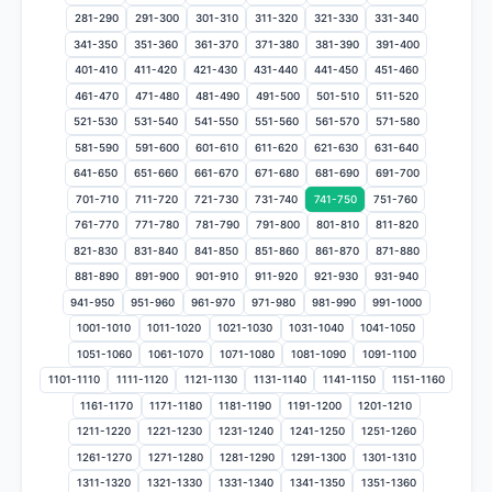
281-290
291-300
301-310
311-320
321-330
331-340
341-350
351-360
361-370
371-380
381-390
391-400
401-410
411-420
421-430
431-440
441-450
451-460
461-470
471-480
481-490
491-500
501-510
511-520
521-530
531-540
541-550
551-560
561-570
571-580
581-590
591-600
601-610
611-620
621-630
631-640
641-650
651-660
661-670
671-680
681-690
691-700
701-710
711-720
721-730
731-740
741-750
751-760
761-770
771-780
781-790
791-800
801-810
811-820
821-830
831-840
841-850
851-860
861-870
871-880
881-890
891-900
901-910
911-920
921-930
931-940
941-950
951-960
961-970
971-980
981-990
991-1000
1001-1010
1011-1020
1021-1030
1031-1040
1041-1050
1051-1060
1061-1070
1071-1080
1081-1090
1091-1100
1101-1110
1111-1120
1121-1130
1131-1140
1141-1150
1151-1160
1161-1170
1171-1180
1181-1190
1191-1200
1201-1210
1211-1220
1221-1230
1231-1240
1241-1250
1251-1260
1261-1270
1271-1280
1281-1290
1291-1300
1301-1310
1311-1320
1321-1330
1331-1340
1341-1350
1351-1360