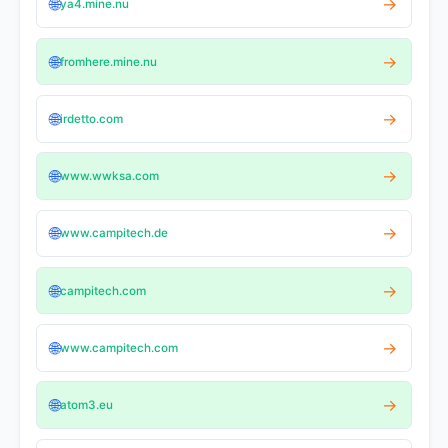
🌐
→
ya4.mine.nu
🌐
→
fromhere.mine.nu
🌐
→
irdetto.com
🌐
→
www.wwksa.com
🌐
→
www.campitech.de
🌐
→
campitech.com
🌐
→
www.campitech.com
🌐
→
atom3.eu