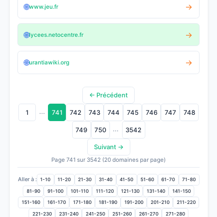
🌐
→
www.jeu.fr
🌐
→
lycees.netocentre.fr
🌐
→
urantiawiki.org
← Précédent
...
1
741
742
743
744
745
746
747
748
...
749
750
3542
Suivant →
Page 741 sur 3542 (20 domaines par page)
Aller à :
1-10
11-20
21-30
31-40
41-50
51-60
61-70
71-80
81-90
91-100
101-110
111-120
121-130
131-140
141-150
151-160
161-170
171-180
181-190
191-200
201-210
211-220
221-230
231-240
241-250
251-260
261-270
271-280