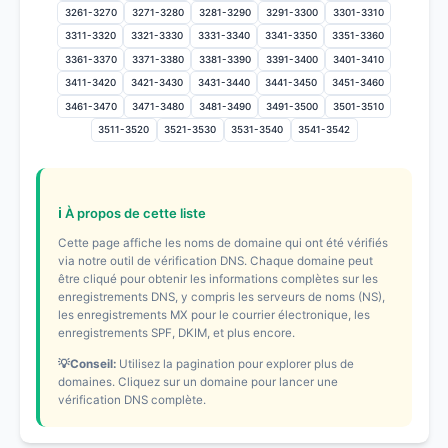
3261-3270
3271-3280
3281-3290
3291-3300
3301-3310
3311-3320
3321-3330
3331-3340
3341-3350
3351-3360
3361-3370
3371-3380
3381-3390
3391-3400
3401-3410
3411-3420
3421-3430
3431-3440
3441-3450
3451-3460
3461-3470
3471-3480
3481-3490
3491-3500
3501-3510
3511-3520
3521-3530
3531-3540
3541-3542
ℹ️ À propos de cette liste
Cette page affiche les noms de domaine qui ont été vérifiés
via notre outil de vérification DNS. Chaque domaine peut
être cliqué pour obtenir les informations complètes sur les
enregistrements DNS, y compris les serveurs de noms (NS),
les enregistrements MX pour le courrier électronique, les
enregistrements SPF, DKIM, et plus encore.
💡Conseil:
Utilisez la pagination pour explorer plus de
domaines. Cliquez sur un domaine pour lancer une
vérification DNS complète.