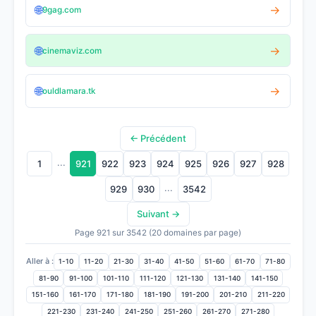
🌐
→
9gag.com
🌐
→
cinemaviz.com
🌐
→
ouldlamara.tk
← Précédent
...
1
921
922
923
924
925
926
927
928
...
929
930
3542
Suivant →
Page 921 sur 3542 (20 domaines par page)
Aller à :
1-10
11-20
21-30
31-40
41-50
51-60
61-70
71-80
81-90
91-100
101-110
111-120
121-130
131-140
141-150
151-160
161-170
171-180
181-190
191-200
201-210
211-220
221-230
231-240
241-250
251-260
261-270
271-280