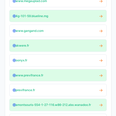
🌐
→
www.megauplad.com
🌐
→
4g-101-59.blueline.mg
🌐
→
www.gangand.com
🌐
→
skwere.fr
🌐
→
oonyx.fr
🌐
→
www.previfrance.fr
🌐
→
previfrance.fr
🌐
→
amontsouris-554-1-27-116.w86-212.abo.wanadoo.fr