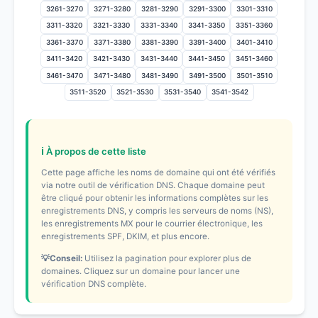
3261-3270
3271-3280
3281-3290
3291-3300
3301-3310
3311-3320
3321-3330
3331-3340
3341-3350
3351-3360
3361-3370
3371-3380
3381-3390
3391-3400
3401-3410
3411-3420
3421-3430
3431-3440
3441-3450
3451-3460
3461-3470
3471-3480
3481-3490
3491-3500
3501-3510
3511-3520
3521-3530
3531-3540
3541-3542
ℹ️ À propos de cette liste
Cette page affiche les noms de domaine qui ont été vérifiés
via notre outil de vérification DNS. Chaque domaine peut
être cliqué pour obtenir les informations complètes sur les
enregistrements DNS, y compris les serveurs de noms (NS),
les enregistrements MX pour le courrier électronique, les
enregistrements SPF, DKIM, et plus encore.
💡Conseil:
Utilisez la pagination pour explorer plus de
domaines. Cliquez sur un domaine pour lancer une
vérification DNS complète.