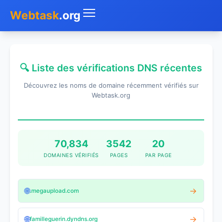
Webtask
.org
Accueil
🔍 Liste des vérifications DNS récentes
Whois
Découvrez les noms de domaine récemment vérifiés sur
Mon IP
Webtask.org
DNS
Test de débit
70,834
3542
20
DOMAINES VÉRIFIÉS
PAGES
PAR PAGE
Géolocaliser
Recherche IP
🌐
→
.megaupload.com
SMS Gratuit
🌐
→
familleguerin.dyndns.org