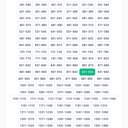
281-290
291-300
301-310
311-320
321-330
331-340
341-350
351-360
361-370
371-380
381-390
391-400
401-410
411-420
421-430
431-440
441-450
451-460
461-470
471-480
481-490
491-500
501-510
511-520
521-530
531-540
541-550
551-560
561-570
571-580
581-590
591-600
601-610
611-620
621-630
631-640
641-650
651-660
661-670
671-680
681-690
691-700
701-710
711-720
721-730
731-740
741-750
751-760
761-770
771-780
781-790
791-800
801-810
811-820
821-830
831-840
841-850
851-860
861-870
871-880
881-890
891-900
901-910
911-920
921-930
931-940
941-950
951-960
961-970
971-980
981-990
991-1000
1001-1010
1011-1020
1021-1030
1031-1040
1041-1050
1051-1060
1061-1070
1071-1080
1081-1090
1091-1100
1101-1110
1111-1120
1121-1130
1131-1140
1141-1150
1151-1160
1161-1170
1171-1180
1181-1190
1191-1200
1201-1210
1211-1220
1221-1230
1231-1240
1241-1250
1251-1260
1261-1270
1271-1280
1281-1290
1291-1300
1301-1310
1311-1320
1321-1330
1331-1340
1341-1350
1351-1360