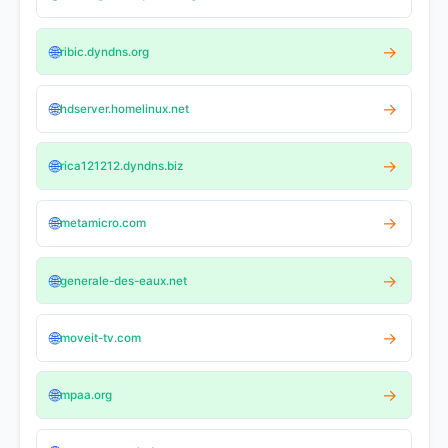
🌐
→
ribic.dyndns.org
🌐
→
hdserver.homelinux.net
🌐
→
rica121212.dyndns.biz
🌐
→
metamicro.com
🌐
→
generale-des-eaux.net
🌐
→
moveit-tv.com
🌐
→
mpaa.org