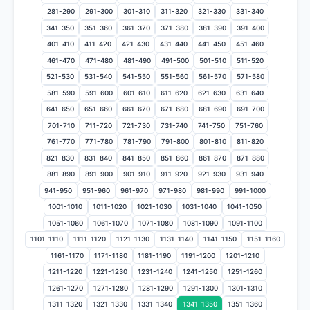
281-290
291-300
301-310
311-320
321-330
331-340
341-350
351-360
361-370
371-380
381-390
391-400
401-410
411-420
421-430
431-440
441-450
451-460
461-470
471-480
481-490
491-500
501-510
511-520
521-530
531-540
541-550
551-560
561-570
571-580
581-590
591-600
601-610
611-620
621-630
631-640
641-650
651-660
661-670
671-680
681-690
691-700
701-710
711-720
721-730
731-740
741-750
751-760
761-770
771-780
781-790
791-800
801-810
811-820
821-830
831-840
841-850
851-860
861-870
871-880
881-890
891-900
901-910
911-920
921-930
931-940
941-950
951-960
961-970
971-980
981-990
991-1000
1001-1010
1011-1020
1021-1030
1031-1040
1041-1050
1051-1060
1061-1070
1071-1080
1081-1090
1091-1100
1101-1110
1111-1120
1121-1130
1131-1140
1141-1150
1151-1160
1161-1170
1171-1180
1181-1190
1191-1200
1201-1210
1211-1220
1221-1230
1231-1240
1241-1250
1251-1260
1261-1270
1271-1280
1281-1290
1291-1300
1301-1310
1311-1320
1321-1330
1331-1340
1341-1350
1351-1360