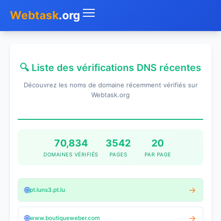
Webtask
.org
Accueil
🔍 Liste des vérifications DNS récentes
Whois
Découvrez les noms de domaine récemment vérifiés sur
Mon IP
Webtask.org
DNS
Test de débit
70,834
3542
20
DOMAINES VÉRIFIÉS
PAGES
PAR PAGE
Géolocaliser
Recherche IP
🌐
→
pt.luns3.pt.lu
SMS Gratuit
🌐
→
www.boutiqueweber.com