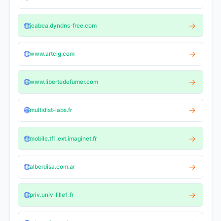
🌐
→
jeabea.dyndns-free.com
🌐
→
www.artcig.com
🌐
→
www.libertedefumer.com
🌐
→
multidist-labs.fr
🌐
→
mobile.tf1.ext.imaginet.fr
🌐
→
alberdisa.com.ar
🌐
→
priv.univ-lille1.fr