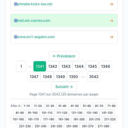
🌐
→
primabo.kicks-ass.net
🌐
→
mail.ats-cannes.com
🌐
→
www.srv1-segalen.com
← Précédent
...
1
1341
1342
1343
1344
1345
1346
...
1347
1348
1349
1350
3542
Suivant →
Page 1341 sur 3542 (20 domaines par page)
Aller à :
1-10
11-20
21-30
31-40
41-50
51-60
61-70
71-80
81-90
91-100
101-110
111-120
121-130
131-140
141-150
151-160
161-170
171-180
181-190
191-200
201-210
211-220
221-230
231-240
241-250
251-260
261-270
271-280