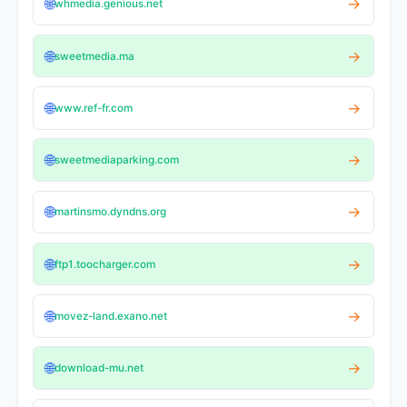
🌐
→
whmedia.genious.net
🌐
→
sweetmedia.ma
🌐
→
www.ref-fr.com
🌐
→
sweetmediaparking.com
🌐
→
martinsmo.dyndns.org
🌐
→
ftp1.toocharger.com
🌐
→
movez-land.exano.net
🌐
→
download-mu.net