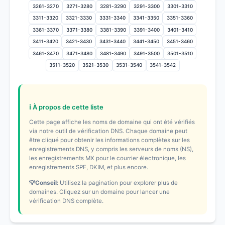
3261-3270
3271-3280
3281-3290
3291-3300
3301-3310
3311-3320
3321-3330
3331-3340
3341-3350
3351-3360
3361-3370
3371-3380
3381-3390
3391-3400
3401-3410
3411-3420
3421-3430
3431-3440
3441-3450
3451-3460
3461-3470
3471-3480
3481-3490
3491-3500
3501-3510
3511-3520
3521-3530
3531-3540
3541-3542
ℹ️ À propos de cette liste
Cette page affiche les noms de domaine qui ont été vérifiés
via notre outil de vérification DNS. Chaque domaine peut
être cliqué pour obtenir les informations complètes sur les
enregistrements DNS, y compris les serveurs de noms (NS),
les enregistrements MX pour le courrier électronique, les
enregistrements SPF, DKIM, et plus encore.
💡Conseil:
Utilisez la pagination pour explorer plus de
domaines. Cliquez sur un domaine pour lancer une
vérification DNS complète.