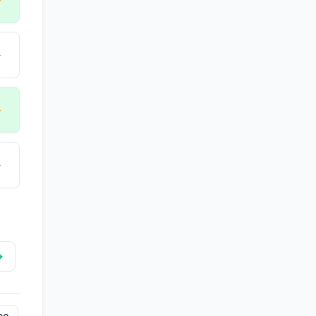
→
→
→
→
→