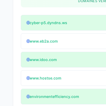
DOMAINES VÉRI
🌐
cyber-p5.dyndns.ws
🌐
www.eb2a.com
🌐
www.idoo.com
🌐
www.hostse.com
🌐
environmentefficiency.com