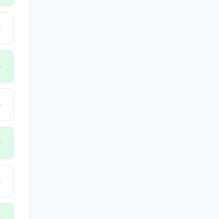
→
→
→
→
→