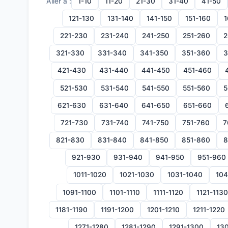
Aller à :
1-10
11-20
21-30
31-40
41-50
121-130
131-140
141-150
151-160
1
221-230
231-240
241-250
251-260
2
321-330
331-340
341-350
351-360
3
421-430
431-440
441-450
451-460
521-530
531-540
541-550
551-560
5
621-630
631-640
641-650
651-660
721-730
731-740
741-750
751-760
7
821-830
831-840
841-850
851-860
8
921-930
931-940
941-950
951-960
1011-1020
1021-1030
1031-1040
104
1091-1100
1101-1110
1111-1120
1121-1130
1181-1190
1191-1200
1201-1210
1211-1220
1271-1280
1281-1290
1291-1300
130