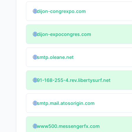
🌐
dijon-congrexpo.com
🌐
dijon-expocongres.com
🌐
smtp.oleane.net
🌐
91-168-255-4.rev.libertysurf.net
🌐
smtp.mail.atosorigin.com
🌐
www500.messengerfx.com