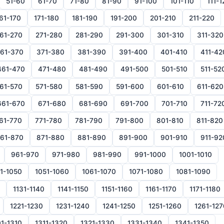
51-60
61-70
71-80
81-90
91-100
101-110
111-1
61-170
171-180
181-190
191-200
201-210
211-220
61-270
271-280
281-290
291-300
301-310
311-320
61-370
371-380
381-390
391-400
401-410
411-42
461-470
471-480
481-490
491-500
501-510
511-52
61-570
571-580
581-590
591-600
601-610
611-620
661-670
671-680
681-690
691-700
701-710
711-72
61-770
771-780
781-790
791-800
801-810
811-820
61-870
871-880
881-890
891-900
901-910
911-92
961-970
971-980
981-990
991-1000
1001-1010
1-1050
1051-1060
1061-1070
1071-1080
1081-1090
1131-1140
1141-1150
1151-1160
1161-1170
1171-1180
1221-1230
1231-1240
1241-1250
1251-1260
1261-127
1-1310
1311-1320
1321-1330
1331-1340
1341-1350