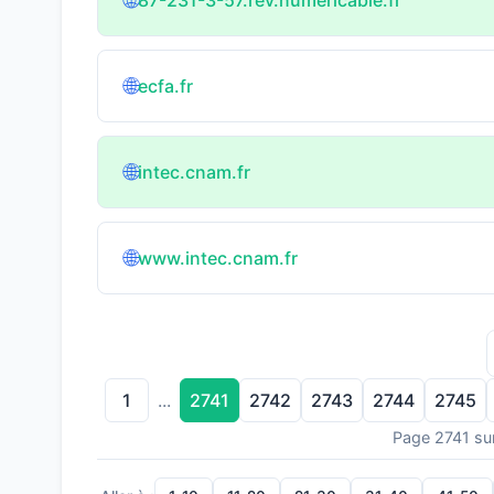
🌐
🌐
ecfa.fr
🌐
intec.cnam.fr
🌐
www.intec.cnam.fr
1
2741
2742
2743
2744
2745
...
Page 2741 su