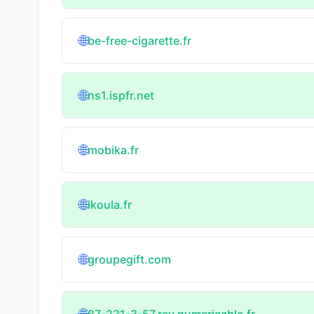
🌐
be-free-cigarette.fr
🌐
ns1.ispfr.net
🌐
mobika.fr
🌐
ikoula.fr
🌐
groupegift.com
87-231-3-57.rev.numericable.fr