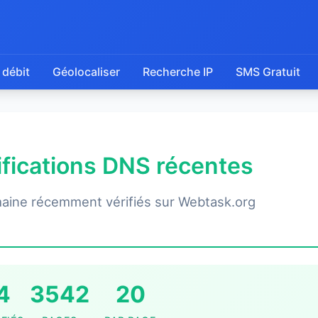
 débit
Géolocaliser
Recherche IP
SMS Gratuit
rifications DNS récentes
aine récemment vérifiés sur Webtask.org
4
3542
20