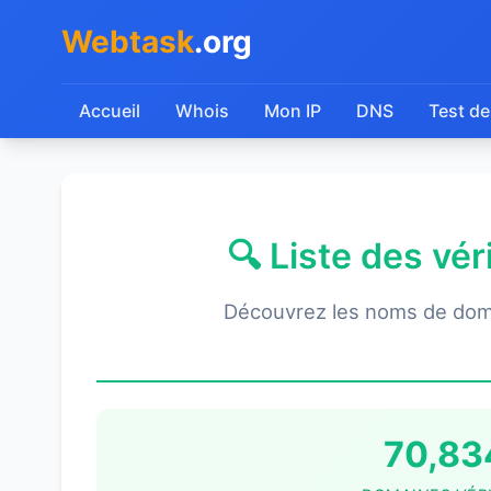
Webtask
.org
Accueil
Whois
Mon IP
DNS
Test de
🔍 Liste des vé
Découvrez les noms de dom
70,83