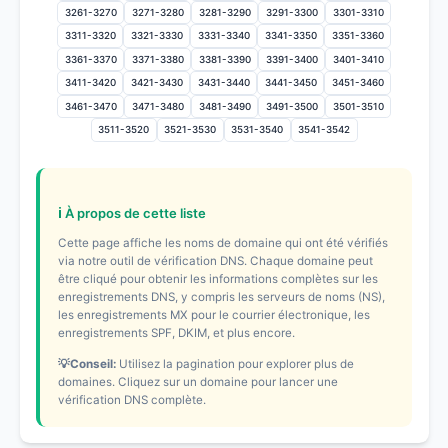
3261-3270
3271-3280
3281-3290
3291-3300
3301-3310
3311-3320
3321-3330
3331-3340
3341-3350
3351-3360
3361-3370
3371-3380
3381-3390
3391-3400
3401-3410
3411-3420
3421-3430
3431-3440
3441-3450
3451-3460
3461-3470
3471-3480
3481-3490
3491-3500
3501-3510
3511-3520
3521-3530
3531-3540
3541-3542
ℹ️ À propos de cette liste
Cette page affiche les noms de domaine qui ont été vérifiés
via notre outil de vérification DNS. Chaque domaine peut
être cliqué pour obtenir les informations complètes sur les
enregistrements DNS, y compris les serveurs de noms (NS),
les enregistrements MX pour le courrier électronique, les
enregistrements SPF, DKIM, et plus encore.
💡Conseil:
Utilisez la pagination pour explorer plus de
domaines. Cliquez sur un domaine pour lancer une
vérification DNS complète.