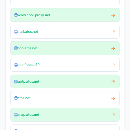
🌐
→
www.cool-proxy.net
🌐
→
mail.atos.net
🌐
→
pop.atos.net
🌐
→
pop.freesurf.fr
🌐
→
smtp.atos.net
🌐
→
atos.net
🌐
→
imap.atos.net