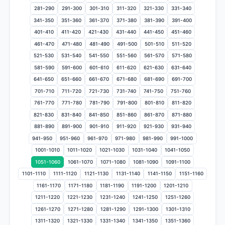
281-290
291-300
301-310
311-320
321-330
331-340
341-350
351-360
361-370
371-380
381-390
391-400
401-410
411-420
421-430
431-440
441-450
451-460
461-470
471-480
481-490
491-500
501-510
511-520
521-530
531-540
541-550
551-560
561-570
571-580
581-590
591-600
601-610
611-620
621-630
631-640
641-650
651-660
661-670
671-680
681-690
691-700
701-710
711-720
721-730
731-740
741-750
751-760
761-770
771-780
781-790
791-800
801-810
811-820
821-830
831-840
841-850
851-860
861-870
871-880
881-890
891-900
901-910
911-920
921-930
931-940
941-950
951-960
961-970
971-980
981-990
991-1000
1001-1010
1011-1020
1021-1030
1031-1040
1041-1050
1051-1060
1061-1070
1071-1080
1081-1090
1091-1100
1101-1110
1111-1120
1121-1130
1131-1140
1141-1150
1151-1160
1161-1170
1171-1180
1181-1190
1191-1200
1201-1210
1211-1220
1221-1230
1231-1240
1241-1250
1251-1260
1261-1270
1271-1280
1281-1290
1291-1300
1301-1310
1311-1320
1321-1330
1331-1340
1341-1350
1351-1360