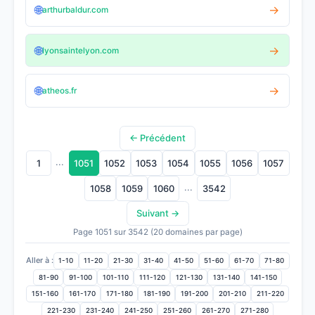
🌐
→
arthurbaldur.com
🌐
→
lyonsaintelyon.com
🌐
→
atheos.fr
← Précédent
...
1
1051
1052
1053
1054
1055
1056
1057
...
1058
1059
1060
3542
Suivant →
Page 1051 sur 3542 (20 domaines par page)
Aller à :
1-10
11-20
21-30
31-40
41-50
51-60
61-70
71-80
81-90
91-100
101-110
111-120
121-130
131-140
141-150
151-160
161-170
171-180
181-190
191-200
201-210
211-220
221-230
231-240
241-250
251-260
261-270
271-280