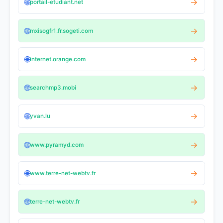
🌐
→
portail-etudiant.net
🌐
→
mxisogfr1.fr.sogeti.com
🌐
→
internet.orange.com
🌐
→
searchmp3.mobi
🌐
→
yvan.lu
🌐
→
www.pyramyd.com
🌐
→
www.terre-net-webtv.fr
🌐
→
terre-net-webtv.fr