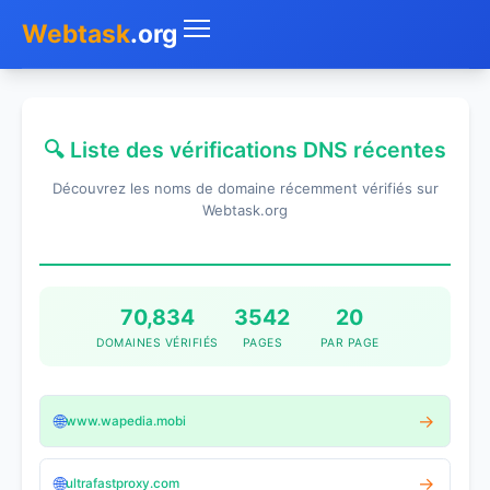
Webtask
.org
Accueil
🔍 Liste des vérifications DNS récentes
Whois
Découvrez les noms de domaine récemment vérifiés sur
Mon IP
Webtask.org
DNS
Test de débit
70,834
3542
20
DOMAINES VÉRIFIÉS
PAGES
PAR PAGE
Géolocaliser
Recherche IP
🌐
→
www.wapedia.mobi
SMS Gratuit
🌐
→
ultrafastproxy.com