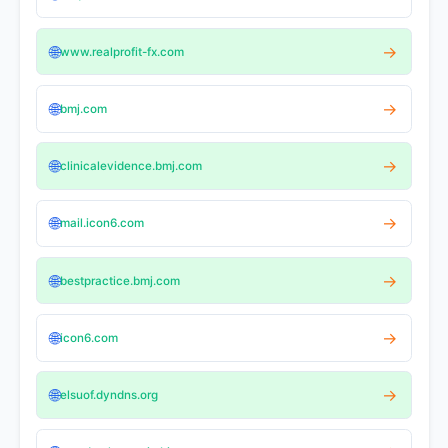
🌐
→
www.realprofit-fx.com
🌐
→
bmj.com
🌐
→
clinicalevidence.bmj.com
🌐
→
mail.icon6.com
🌐
→
bestpractice.bmj.com
🌐
→
icon6.com
🌐
→
elsuof.dyndns.org