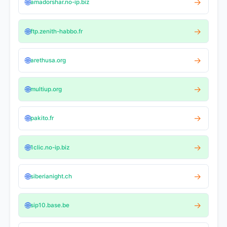
🌐
→
amadorshar.no-ip.biz
🌐
→
ftp.zenith-habbo.fr
🌐
→
arethusa.org
🌐
→
multiup.org
🌐
→
pakito.fr
🌐
→
1clic.no-ip.biz
🌐
→
siberianight.ch
🌐
→
sip10.base.be