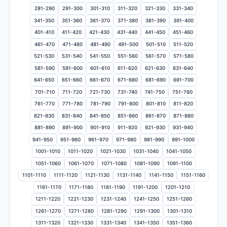
281-290
291-300
301-310
311-320
321-330
331-340
341-350
351-360
361-370
371-380
381-390
391-400
401-410
411-420
421-430
431-440
441-450
451-460
461-470
471-480
481-490
491-500
501-510
511-520
521-530
531-540
541-550
551-560
561-570
571-580
581-590
591-600
601-610
611-620
621-630
631-640
641-650
651-660
661-670
671-680
681-690
691-700
701-710
711-720
721-730
731-740
741-750
751-760
761-770
771-780
781-790
791-800
801-810
811-820
821-830
831-840
841-850
851-860
861-870
871-880
881-890
891-900
901-910
911-920
921-930
931-940
941-950
951-960
961-970
971-980
981-990
991-1000
1001-1010
1011-1020
1021-1030
1031-1040
1041-1050
1051-1060
1061-1070
1071-1080
1081-1090
1091-1100
1101-1110
1111-1120
1121-1130
1131-1140
1141-1150
1151-1160
1161-1170
1171-1180
1181-1190
1191-1200
1201-1210
1211-1220
1221-1230
1231-1240
1241-1250
1251-1260
1261-1270
1271-1280
1281-1290
1291-1300
1301-1310
1311-1320
1321-1330
1331-1340
1341-1350
1351-1360