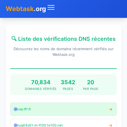
Webtask
.org
Accueil
🔍 Liste des vérifications DNS récentes
Whois
Découvrez les noms de domaine récemment vérifiés sur
Mon IP
Webtask.org
DNS
Test de débit
70,834
3542
20
DOMAINES VÉRIFIÉS
PAGES
PAR PAGE
Géolocaliser
Recherche IP
🌐
→
cop.tf1.fr
SMS Gratuit
🌐
→
nuq04s01-in-f100.1e100.net