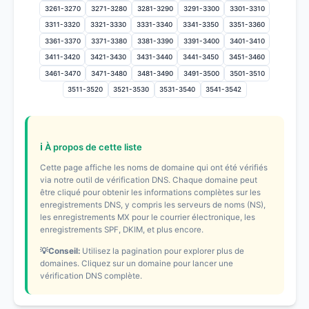
3261-3270
3271-3280
3281-3290
3291-3300
3301-3310
3311-3320
3321-3330
3331-3340
3341-3350
3351-3360
3361-3370
3371-3380
3381-3390
3391-3400
3401-3410
3411-3420
3421-3430
3431-3440
3441-3450
3451-3460
3461-3470
3471-3480
3481-3490
3491-3500
3501-3510
3511-3520
3521-3530
3531-3540
3541-3542
ℹ️ À propos de cette liste
Cette page affiche les noms de domaine qui ont été vérifiés
via notre outil de vérification DNS. Chaque domaine peut
être cliqué pour obtenir les informations complètes sur les
enregistrements DNS, y compris les serveurs de noms (NS),
les enregistrements MX pour le courrier électronique, les
enregistrements SPF, DKIM, et plus encore.
💡Conseil:
Utilisez la pagination pour explorer plus de
domaines. Cliquez sur un domaine pour lancer une
vérification DNS complète.