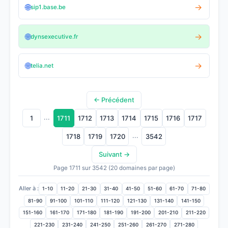
🌐
→
sip1.base.be
🌐
→
dynsexecutive.fr
🌐
→
telia.net
← Précédent
...
1
1711
1712
1713
1714
1715
1716
1717
...
1718
1719
1720
3542
Suivant →
Page 1711 sur 3542 (20 domaines par page)
Aller à :
1-10
11-20
21-30
31-40
41-50
51-60
61-70
71-80
81-90
91-100
101-110
111-120
121-130
131-140
141-150
151-160
161-170
171-180
181-190
191-200
201-210
211-220
221-230
231-240
241-250
251-260
261-270
271-280