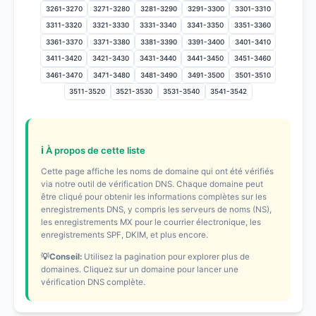
3261-3270
3271-3280
3281-3290
3291-3300
3301-3310
3311-3320
3321-3330
3331-3340
3341-3350
3351-3360
3361-3370
3371-3380
3381-3390
3391-3400
3401-3410
3411-3420
3421-3430
3431-3440
3441-3450
3451-3460
3461-3470
3471-3480
3481-3490
3491-3500
3501-3510
3511-3520
3521-3530
3531-3540
3541-3542
ℹ️ À propos de cette liste
Cette page affiche les noms de domaine qui ont été vérifiés
via notre outil de vérification DNS. Chaque domaine peut
être cliqué pour obtenir les informations complètes sur les
enregistrements DNS, y compris les serveurs de noms (NS),
les enregistrements MX pour le courrier électronique, les
enregistrements SPF, DKIM, et plus encore.
💡Conseil:
Utilisez la pagination pour explorer plus de
domaines. Cliquez sur un domaine pour lancer une
vérification DNS complète.