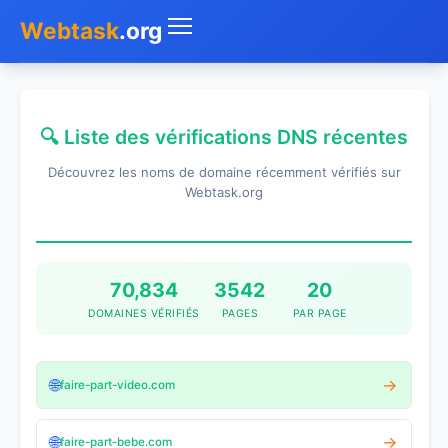
Webtask
.org
Accueil
🔍 Liste des vérifications DNS récentes
Whois
Découvrez les noms de domaine récemment vérifiés sur
Mon IP
Webtask.org
DNS
Test de débit
70,834
3542
20
DOMAINES VÉRIFIÉS
PAGES
PAR PAGE
Géolocaliser
Recherche IP
🌐
→
faire-part-video.com
SMS Gratuit
🌐
→
faire-part-bebe.com