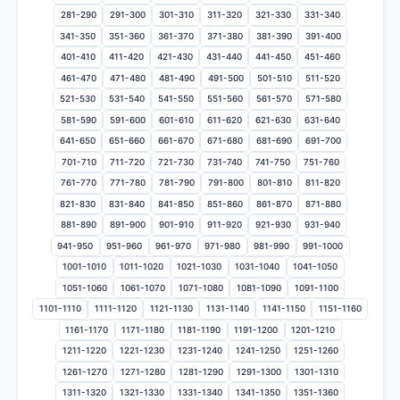
281-290
291-300
301-310
311-320
321-330
331-340
341-350
351-360
361-370
371-380
381-390
391-400
401-410
411-420
421-430
431-440
441-450
451-460
461-470
471-480
481-490
491-500
501-510
511-520
521-530
531-540
541-550
551-560
561-570
571-580
581-590
591-600
601-610
611-620
621-630
631-640
641-650
651-660
661-670
671-680
681-690
691-700
701-710
711-720
721-730
731-740
741-750
751-760
761-770
771-780
781-790
791-800
801-810
811-820
821-830
831-840
841-850
851-860
861-870
871-880
881-890
891-900
901-910
911-920
921-930
931-940
941-950
951-960
961-970
971-980
981-990
991-1000
1001-1010
1011-1020
1021-1030
1031-1040
1041-1050
1051-1060
1061-1070
1071-1080
1081-1090
1091-1100
1101-1110
1111-1120
1121-1130
1131-1140
1141-1150
1151-1160
1161-1170
1171-1180
1181-1190
1191-1200
1201-1210
1211-1220
1221-1230
1231-1240
1241-1250
1251-1260
1261-1270
1271-1280
1281-1290
1291-1300
1301-1310
1311-1320
1321-1330
1331-1340
1341-1350
1351-1360