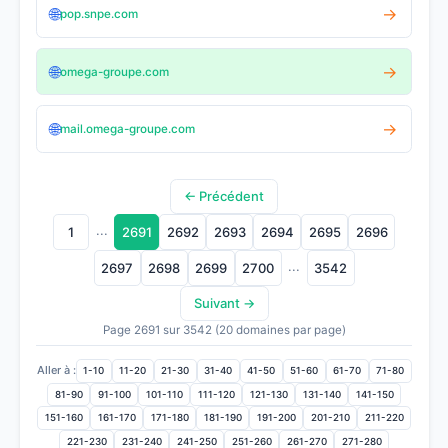
🌐
→
pop.snpe.com
🌐
→
omega-groupe.com
🌐
→
mail.omega-groupe.com
← Précédent
...
1
2691
2692
2693
2694
2695
2696
...
2697
2698
2699
2700
3542
Suivant →
Page 2691 sur 3542 (20 domaines par page)
Aller à :
1-10
11-20
21-30
31-40
41-50
51-60
61-70
71-80
81-90
91-100
101-110
111-120
121-130
131-140
141-150
151-160
161-170
171-180
181-190
191-200
201-210
211-220
221-230
231-240
241-250
251-260
261-270
271-280