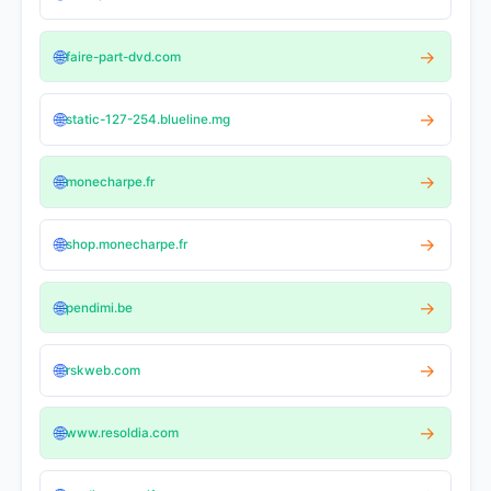
🌐
→
faire-part-dvd.com
🌐
→
static-127-254.blueline.mg
🌐
→
monecharpe.fr
🌐
→
shop.monecharpe.fr
🌐
→
pendimi.be
🌐
→
rskweb.com
🌐
→
www.resoldia.com