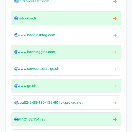
🌐
→
studio-creastif.com
🌐
→
netconso.fr
🌐
→
www.badgirlsblog.com
🌐
→
www.badbloggirls.com
🌐
→
www.serveurs.etat-ge.ch
🌐
→
www.ge.ch
🌐
→
cou82-2-88-180-132-60.fbx.proxad.net
🌐
→
91.121.82.154.rev