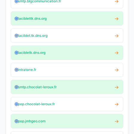
🌐
→
smtp.blgcommunication.fr
🌐
→
laciblettk.dns.org
🌐
→
laciblet.tk.dns.org
🌐
→
lacibletk.dns.org
🌐
→
intratone.fr
🌐
→
smtp.chocolat-leroux.fr
🌐
→
pop.chocolat-leroux.fr
🌐
→
pop.jmhgeo.com