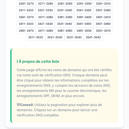
3261-3270
3271-3280
3281-3290
3291-3300
3301-3310
3311-3320
3321-3330
3331-3340
3341-3350
3351-3360
3361-3370
3371-3380
3381-3390
3391-3400
3401-3410
3411-3420
3421-3430
3431-3440
3441-3450
3451-3460
3461-3470
3471-3480
3481-3490
3491-3500
3501-3510
3511-3520
3521-3530
3531-3540
3541-3542
ℹ️ À propos de cette liste
Cette page affiche les noms de domaine qui ont été vérifiés
via notre outil de vérification DNS. Chaque domaine peut
être cliqué pour obtenir les informations complètes sur les
enregistrements DNS, y compris les serveurs de noms (NS),
les enregistrements MX pour le courrier électronique, les
enregistrements SPF, DKIM, et plus encore.
💡Conseil:
Utilisez la pagination pour explorer plus de
domaines. Cliquez sur un domaine pour lancer une
vérification DNS complète.