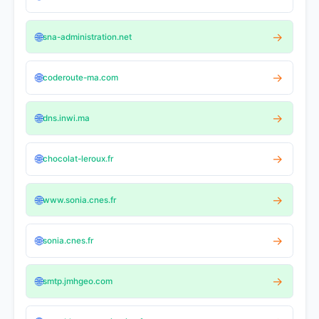
🌐
→
sna-administration.net
🌐
→
coderoute-ma.com
🌐
→
dns.inwi.ma
🌐
→
chocolat-leroux.fr
🌐
→
www.sonia.cnes.fr
🌐
→
sonia.cnes.fr
🌐
→
smtp.jmhgeo.com