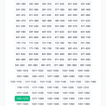
281-290
291-300
301-310
311-320
321-330
331-340
341-350
351-360
361-370
371-380
381-390
391-400
401-410
411-420
421-430
431-440
441-450
451-460
461-470
471-480
481-490
491-500
501-510
511-520
521-530
531-540
541-550
551-560
561-570
571-580
581-590
591-600
601-610
611-620
621-630
631-640
641-650
651-660
661-670
671-680
681-690
691-700
701-710
711-720
721-730
731-740
741-750
751-760
761-770
771-780
781-790
791-800
801-810
811-820
821-830
831-840
841-850
851-860
861-870
871-880
881-890
891-900
901-910
911-920
921-930
931-940
941-950
951-960
961-970
971-980
981-990
991-1000
1001-1010
1011-1020
1021-1030
1031-1040
1041-1050
1051-1060
1061-1070
1071-1080
1081-1090
1091-1100
1101-1110
1111-1120
1121-1130
1131-1140
1141-1150
1151-1160
1161-1170
1171-1180
1181-1190
1191-1200
1201-1210
1211-1220
1221-1230
1231-1240
1241-1250
1251-1260
1261-1270
1271-1280
1281-1290
1291-1300
1301-1310
1311-1320
1321-1330
1331-1340
1341-1350
1351-1360