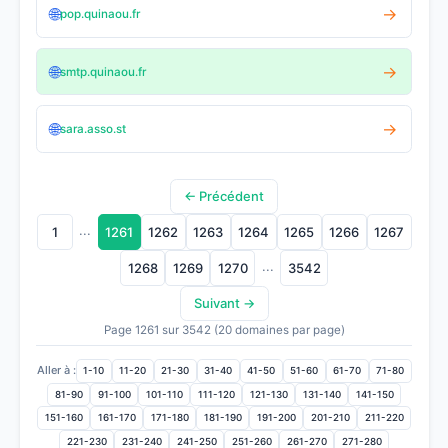
🌐
→
pop.quinaou.fr
🌐
→
smtp.quinaou.fr
🌐
→
sara.asso.st
← Précédent
...
1
1261
1262
1263
1264
1265
1266
1267
...
1268
1269
1270
3542
Suivant →
Page 1261 sur 3542 (20 domaines par page)
Aller à :
1-10
11-20
21-30
31-40
41-50
51-60
61-70
71-80
81-90
91-100
101-110
111-120
121-130
131-140
141-150
151-160
161-170
171-180
181-190
191-200
201-210
211-220
221-230
231-240
241-250
251-260
261-270
271-280