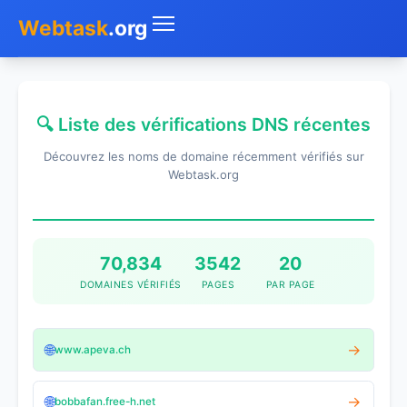
Webtask
.org
Accueil
🔍 Liste des vérifications DNS récentes
Whois
Découvrez les noms de domaine récemment vérifiés sur
Mon IP
Webtask.org
DNS
Test de débit
70,834
3542
20
DOMAINES VÉRIFIÉS
PAGES
PAR PAGE
Géolocaliser
Recherche IP
🌐
→
www.apeva.ch
SMS Gratuit
🌐
→
bobbafan.free-h.net